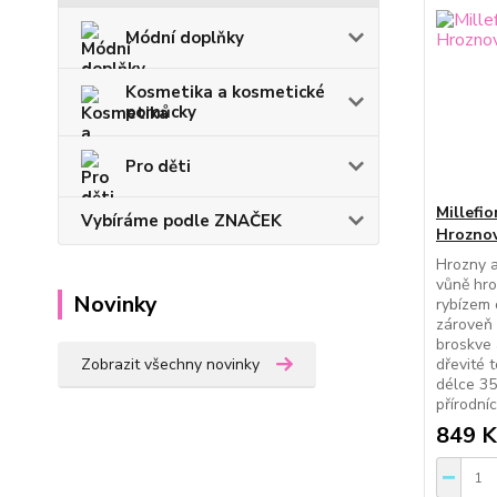
Módní doplňky
Kosmetika a kosmetické
pomůcky
Pro děti
Millefio
Vybíráme podle ZNAČEK
Hroznov
Hrozny a
vůně hro
Novinky
rybízem 
zároveň 
broskve 
Zobrazit všechny novinky
dřevité 
délce 35
přírodní
849 K