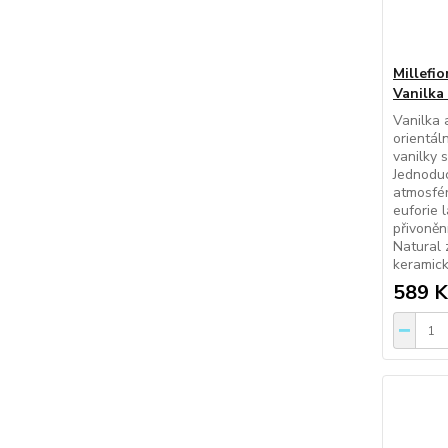
Millefio
Vanilka
Vanilka 
orientál
vanilky 
Jednoduc
atmosfér
euforie 
přivoněn
Natural 
keramick
589 K