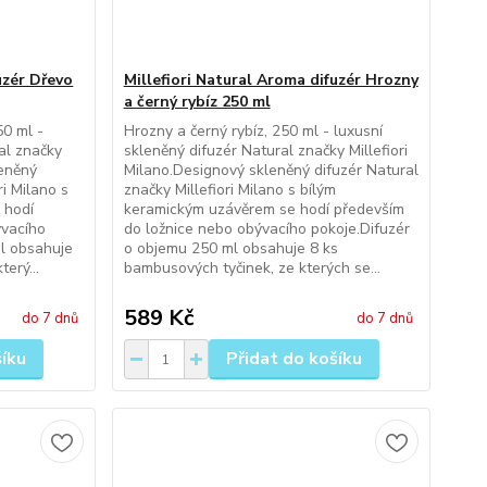
uzér Dřevo
Millefiori Natural Aroma difuzér Hrozny
a černý rybíz 250 ml
50 ml -
Hrozny a černý rybíz, 250 ml - luxusní
al značky
skleněný difuzér Natural značky Millefiori
leněný
Milano.Designový skleněný difuzér Natural
ri Milano s
značky Millefiori Milano s bílým
 hodí
keramickým uzávěrem se hodí především
ývacího
do ložnice nebo obývacího pokoje.Difuzér
ml obsahuje
o objemu 250 ml obsahuje 8 ks
erý...
bambusových tyčinek, ze kterých se...
589 Kč
do 7 dnů
do 7 dnů
šíku
Přidat do košíku