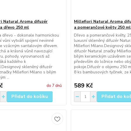
ri Natural Aroma difuzér
Millefiori Natural Aroma dif
 a dřevo 250 ml
a pomerančové květy 250 ml
a dřevo - dokonale harmonickou
Dřevo a pomerančové květy, 2
ní vůni vytváří spojení nevinné
luxusní skleněný difuzér Natur
se vzácným santalovým dřevem.
Millefiori Milano.Designový sk
há a krásná vůně navozující
difuzér Natural značky Millefio
u, pohody, vyrovnanosti až
bílým keramickým uzávěrem se
láká každého k
především do ložnice nebo ob
í.Designový skleněný difuzér
pokoje.Difuzér o objemu 250 
značky Millefiori Milano s bílým
8 ks bambusových tyčinek, ze kt
ým ...
č
589 Kč
do 7 dnů
Přidat do košíku
Přidat do ko