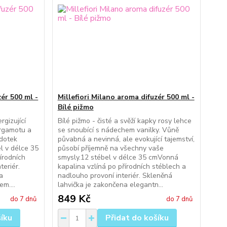
zér 500 ml -
Millefiori Milano aroma difuzér 500 ml -
Bílé pižmo
rgizující
Bílé pižmo - čisté a svěží kapky rosy lehce
ergamotu a
se snoubící s nádechem vanilky. Vůně
 dotek
půvabná a nevinná, ale evokující tajemství,
el v délce 35
působí příjemně na všechny vaše
írodních
smysly.12 stébel v délce 35 cmVonná
teriér.
kapalina vzlíná po přírodních stéblech a
a
nadlouho provoní interiér. Skleněná
m....
lahvička je zakončena elegantn...
849 Kč
do 7 dnů
do 7 dnů
šíku
Přidat do košíku