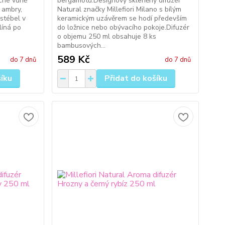
ocné vůně
bergamotu.Designový skleněný difuzér
 ambry,
Natural značky Millefiori Milano s bílým
stébel v
keramickým uzávěrem se hodí především
líná po
do ložnice nebo obývacího pokoje.Difuzér
o objemu 250 ml obsahuje 8 ks
bambusových...
589 Kč
do 7 dnů
do 7 dnů
šíku
Přidat do košíku