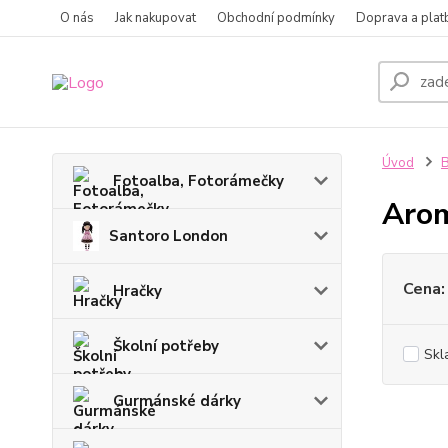
O nás
Jak nakupovat
Obchodní podmínky
Doprava a plat
Úvod
B
Fotoalba, Fotorámečky
Arom
Santoro London
Cena:
Hračky
Školní potřeby
Skl
Gurmánské dárky