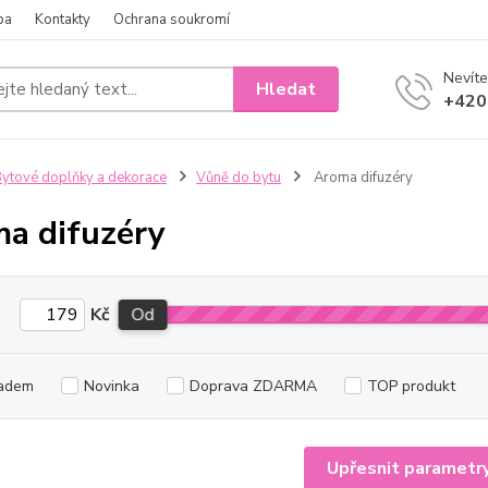
ba
Kontakty
Ochrana soukromí
Nevíte
Hledat
+420
ytové doplňky a dekorace
Vůně do bytu
Aroma difuzéry
a difuzéry
Kč
Od
adem
Novinka
Doprava ZDARMA
TOP produkt
Upřesnit parametr