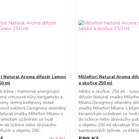
ori Natural Aroma difuzér Lemon
Millefiori Natural Aroma dif
50 ml
a skořice 250 ml
á tráva - harmonie energizující
Jablko a skořice, 250 ml - luxu
ené citrusové kůry, bergamotu a
difuzér Natural značky Millefio
rbeny. Jemný květinový dotek
Milano.Designový skleněný dif
 pocit svěžesti.Designový skleněný
značky Millefiori Milano s bílý
Natural značky Millefiori Milano s
keramickým uzávěrem se hodí
ramickým uzávěrem se hodí
do ložnice nebo obývacího pok
m do ložnice nebo obývacího
o objemu 250 ml obsahuje 8 k
ifuzér o objemu 250...
bambusových tyčinek, ze kterýc