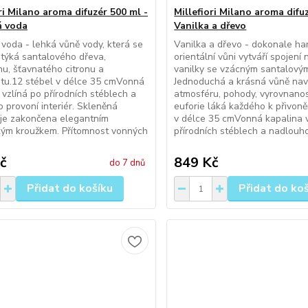
ri Milano aroma difuzér 500 ml -
Millefiori Milano aroma difu
á voda
Vanilka a dřevo
voda - lehká vůně vody, která se
Vanilka a dřevo - dokonale h
týká santalového dřeva,
orientální vůni vytváří spojení
u, šťavnatého citronu a
vanilky se vzácným santalový
tu.12 stébel v délce 35 cmVonná
Jednoduchá a krásná vůně navo
 vzlíná po přírodních stéblech a
atmosféru, pohody, vyrovnanos
 provoní interiér. Skleněná
euforie láká každého k přivoně
 je zakončena elegantním
v délce 35 cmVonná kapalina v
kým kroužkem. Přítomnost vonných
přírodních stéblech a nadlouho 
č
849 Kč
do 7 dnů
Přidat do košíku
Přidat do ko