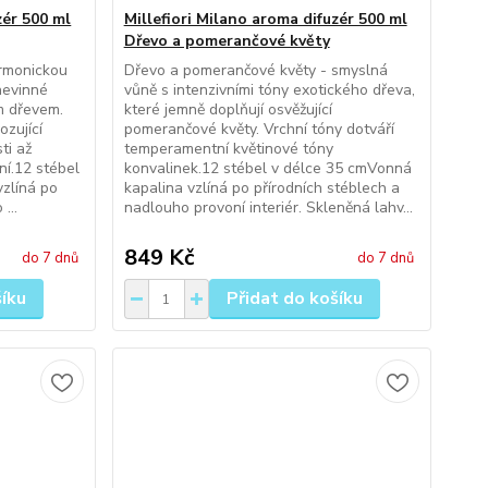
zér 500 ml
Millefiori Milano aroma difuzér 500 ml
Dřevo a pomerančové květy
armonickou
Dřevo a pomerančové květy - smyslná
 nevinné
vůně s intenzivními tóny exotického dřeva,
m dřevem.
které jemně doplňují osvěžující
zující
pomerančové květy. Vrchní tóny dotváří
ti až
temperamentní květinové tóny
ní.12 stébel
konvalinek.12 stébel v délce 35 cmVonná
zlíná po
kapalina vzlíná po přírodních stéblech a
...
nadlouho provoní interiér. Skleněná lahv...
849 Kč
do 7 dnů
do 7 dnů
šíku
Přidat do košíku