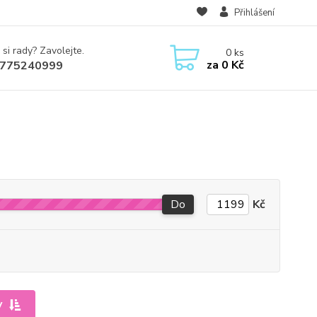
Přihlášení
 si rady? Zavolejte.
0
ks
za
0 Kč
775240999
Do
Kč
y