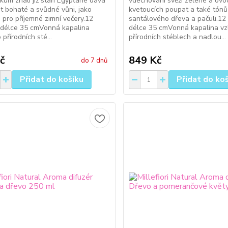
akum znali již staří Egypťané dává
vdechování svěží zelené a ov
t bohaté a svůdné vůni, jako
kvetoucích poupat a také tónů
 pro příjemné zimní večery.12
santálového dřeva a pačuli.12 
 délce 35 cmVonná kapalina
délce 35 cmVonná kapalina vz
 přírodních sté...
přírodních stéblech a nadlou...
č
849 Kč
do 7 dnů
Přidat do košíku
Přidat do ko