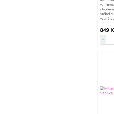
afrodizi
vzniknou
stvořené
stébel v
vzlíná po
849 K