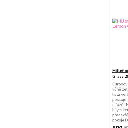
Millefi
Grass 2
Citrónov
vůně zel
listů ve
posiluje
difuzér 
bílým ke
předevší
pokoje.D