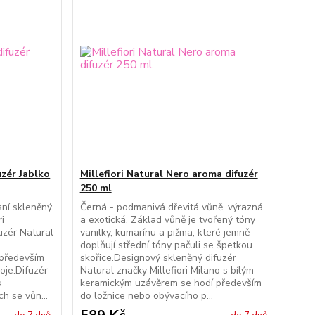
uzér Jablko
Millefiori Natural Nero aroma difuzér
250 ml
sní skleněný
Černá - podmanivá dřevitá vůně, výrazná
ri
a exotická. Základ vůně je tvořený tóny
uzér Natural
vanilky, kumarínu a pižma, které jemně
m
doplňují střední tóny pačuli se špetkou
 především
skořice.Designový skleněný difuzér
oje.Difuzér
Natural značky Millefiori Milano s bílým
s
keramickým uzávěrem se hodí především
h se vůn...
do ložnice nebo obývacího p...