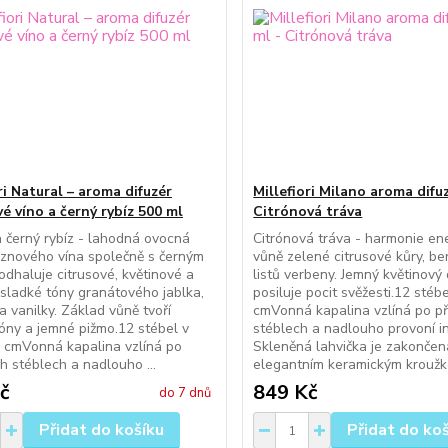
ri Natural – aroma difuzér
Millefiori Milano aroma difu
é víno a černý rybíz 500 ml
Citrónová tráva
 černý rybíz - lahodná ovocná
Citrónová tráva - harmonie ene
znového vína společně s černým
vůně zelené citrusové kůry, b
odhaluje citrusové, květinové a
listů verbeny. Jemný květinový
sladké tóny granátového jablka,
posiluje pocit svěžesti.12 stéb
a vanilky. Základ vůně tvoří
cmVonná kapalina vzlíná po př
tóny a jemné pižmo.12 stébel v
stéblech a nadlouho provoní in
 cmVonná kapalina vzlíná po
Skleněná lahvička je zakončen
ch stéblech a nadlouho ...
elegantním keramickým kroužke
č
849 Kč
do 7 dnů
Přidat do košíku
Přidat do ko