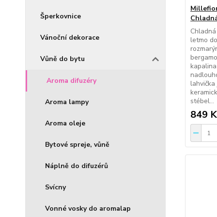
Millefio
Šperkovnice
Chladn
Chladná 
Vánoční dekorace
letmo do
rozmarýn
bergamo
Vůně do bytu
kapalina
nadlouho
Aroma difuzéry
lahvička
keramic
stébel...
Aroma lampy
849 K
Aroma oleje
Bytové spreje, vůně
Náplně do difuzérů
Svícny
Vonné vosky do aromalap