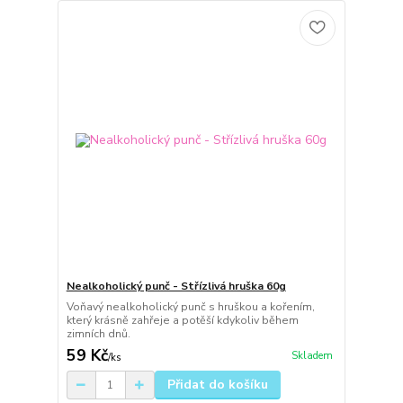
Nealkoholický punč - Střízlivá hruška 60g
Voňavý nealkoholický punč s hruškou a kořením,
který krásně zahřeje a potěší kdykoliv během
zimních dnů.
59 Kč
Skladem
/
ks
Přidat do košíku