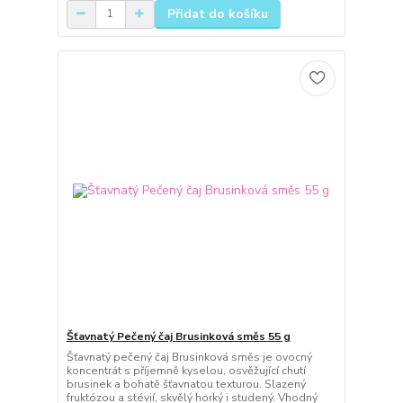
Přidat do košíku
Šťavnatý Pečený čaj Brusinková směs 55 g
Šťavnatý pečený čaj Brusinková směs je ovocný
koncentrát s příjemně kyselou, osvěžující chutí
brusinek a bohatě šťavnatou texturou. Slazený
fruktózou a stévií, skvělý horký i studený. Vhodný