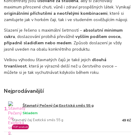
Koncentráty jsou
lisované za studena
, aby si zachovaly
maximum přirozené chuti, vůně i zdraví prospěšných látek. Vynikají
originálními příchutěmi a neotřelými kombinacemi
, které si
zamilujete jak v horkém čaji, tak i ve studeném osvěžujícím nápoji.
Slazení je řešeno s maximální šetrností –
absolutní minimum
cukru
, doslazování probíhá převážně
vyšším podílem ovoce,
případně sladidlem nebo medem
. Způsob doslazení je vždy
jasně uveden na obalu konkrétního produktu.
Velkou výhodou šťavnatých čajů je také jejich
dlouhá
trvanlivost
, která je výrazně delší než u čerstvého ovoce –
můžete si je tak vychutnávat kdykoliv během roku.
Nejprodávanější
Šťavnatý Pečený čaj Exotická směs 55 g
1.
Skladem
Šťavnatý čaj Exotická směs 55 g
49 Kč
TOP produkt