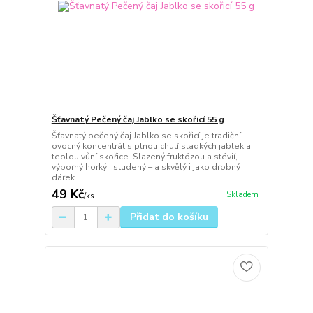
Šťavnatý Pečený čaj Jablko se skořicí 55 g
Šťavnatý pečený čaj Jablko se skořicí je tradiční
ovocný koncentrát s plnou chutí sladkých jablek a
teplou vůní skořice. Slazený fruktózou a stévií,
výborný horký i studený – a skvělý i jako drobný
dárek.
49 Kč
Skladem
/
ks
Přidat do košíku