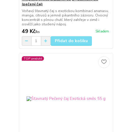
(pečený čaj)
Voňavý šťavnatý čaj s exotickou kombinací ananasu,
manga, citrusů a jemně pikantního zázvoru. Ovocný
koncentrát s plnou chutí, který zahřeje v zimě i
osvěží jako studený nápoj.
49 Kč
Skladem
/
ks
Přidat do košíku
TOP produkt