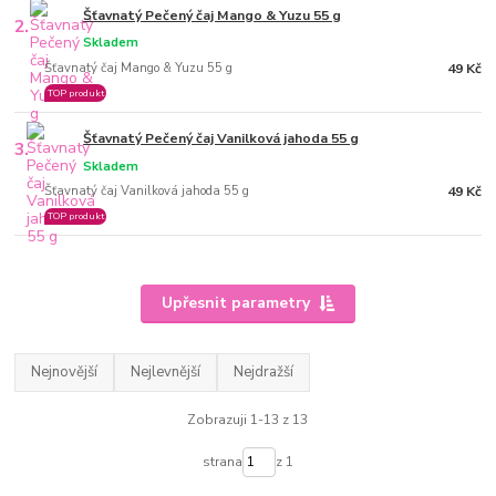
Šťavnatý Pečený čaj Mango & Yuzu 55 g
2.
Skladem
Šťavnatý čaj Mango & Yuzu 55 g
49 Kč
TOP produkt
Šťavnatý Pečený čaj Vanilková jahoda 55 g
3.
Skladem
Šťavnatý čaj Vanilková jahoda 55 g
49 Kč
TOP produkt
Upřesnit parametry
Nejnovější
Nejlevnější
Nejdražší
Zobrazuji 1-13 z 13
strana
z 1