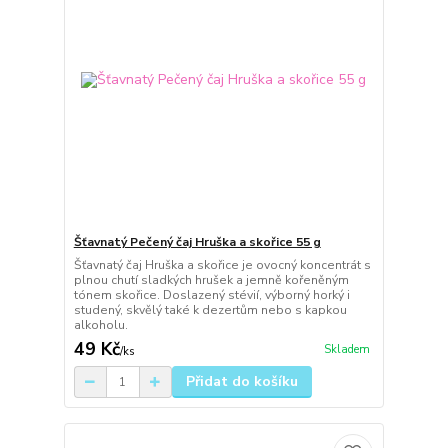
Šťavnatý Pečený čaj Hruška a skořice 55 g
Šťavnatý čaj Hruška a skořice je ovocný koncentrát s
plnou chutí sladkých hrušek a jemně kořeněným
tónem skořice. Doslazený stévií, výborný horký i
studený, skvělý také k dezertům nebo s kapkou
alkoholu.
49 Kč
Skladem
/
ks
Přidat do košíku