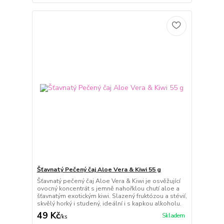
Šťavnatý Pečený čaj Aloe Vera & Kiwi 55 g
Šťavnatý pečený čaj Aloe Vera & Kiwi je osvěžující
ovocný koncentrát s jemně nahořklou chutí aloe a
šťavnatým exotickým kiwi. Slazený fruktózou a stévií,
skvělý horký i studený, ideální i s kapkou alkoholu.
49 Kč
Skladem
/
ks