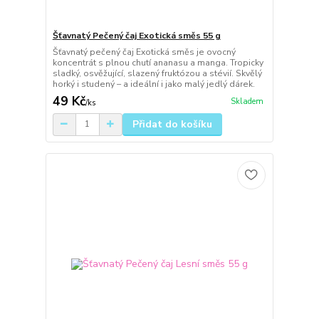
Šťavnatý Pečený čaj Exotická směs 55 g
Šťavnatý pečený čaj Exotická směs je ovocný
koncentrát s plnou chutí ananasu a manga. Tropicky
sladký, osvěžující, slazený fruktózou a stévií. Skvělý
horký i studený – a ideální i jako malý jedlý dárek.
49 Kč
Skladem
/
ks
Přidat do košíku