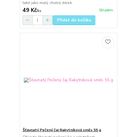
také jako malý, chutný dárek.
49 Kč
Skladem
/
ks
Přidat do košíku
Šťavnatý Pečený čaj Rakytníková směs 55 g
Objevte šťavnatý pečený čaj s rakytníkem,