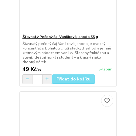
Šťavnatý Pečený čaj Vanilková jahoda 55 g
Šťavnatý pečený čaj Vanilková jahoda je ovocný
koncentrát s bohatou chutí sladkých jahod a jemně
krémovým nádechem vanilky. Slazený fruktózou a
stévií, ideální horký i studený – a krásný i jako
drobný dárek.
49 Kč
Skladem
/
ks
Přidat do košíku