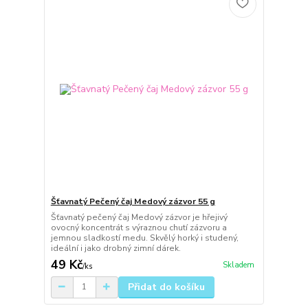
Šťavnatý Pečený čaj Medový zázvor 55 g
Šťavnatý pečený čaj Medový zázvor je hřejivý
ovocný koncentrát s výraznou chutí zázvoru a
jemnou sladkostí medu. Skvělý horký i studený,
ideální i jako drobný zimní dárek.
49 Kč
Skladem
/
ks
Přidat do košíku