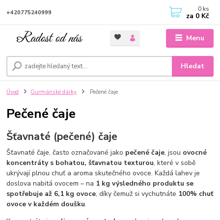
0
ks
+420775240999
za
0 Kč
Menu
Hledat
Úvod
Gurmánské dárky
Pečené čaje
Pečené čaje
Šťavnaté (pečené) čaje
Šťavnaté čaje, často označované jako
pečené čaje
, jsou
ovocné
koncentráty s bohatou, šťavnatou texturou
, které v sobě
ukrývají plnou chuť a aroma skutečného ovoce. Každá lahev je
doslova nabitá ovocem – na
1 kg výsledného produktu se
spotřebuje až 6,1 kg ovoce
, díky čemuž si vychutnáte
100% chuť
ovoce v každém doušku
.