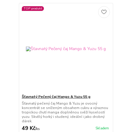
TOP produkt
Šťavnatý Pečený čaj Mango & Yuzu 55 g
Šťavnatý pečený čaj Mango & Yuzu je ovocný
koncentrát se sníženým obsahem cukru a výraznou
tropickou chutí manga doplněnou svěží kyselostí
yuzu. Skvělý horký i studený, ideální i jako drobný
dárek.
49 Kč
Skladem
/
ks