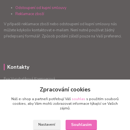
Odstoupení od kupní smlouvy
Reklamace zboží
V případě reklamace zboží nebo odstoupení od kupní smlouvy nás
můžete kdykoliv kontaktovat e-mailem. Není nutné používat žádný
předepsaný formulář. Způsob podání záleží pouze na Vaší preferenci.
Kontakty
Eva Vyrubalíková Kremserová
+420775240999
Zpracování cookies
info.radost@email.cz
Náš e-shop a partneři potřebují Váš
souhlas
s použitím souborů
cookies, aby Vám mohli zobrazovat informace týkající se Vašich
zájmů.
Souhlasím
Nastavení