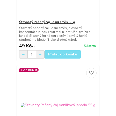
Šťavnatý Pečený čaj Lesní směs 55 g
Šťavnatý pečený čaj Lesní směs je ovocný
koncentrát s plnou chutí malin, ostružin, rybízu a
jahod. Slazený fruktózou a stévií, skvělý horký i
studený – a ideální i jako drobný dárek.
49 Kč
Skladem
/
ks
Přidat do košíku
TOP produkt