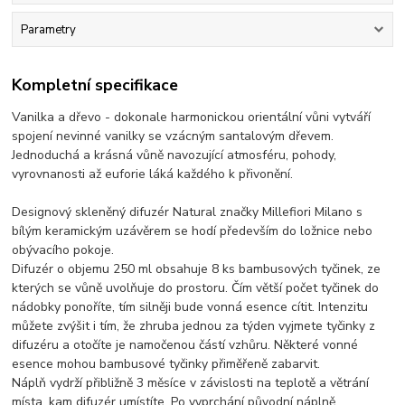
Parametry
Kompletní specifikace
Vanilka a dřevo - dokonale harmonickou orientální vůni vytváří
spojení nevinné vanilky se vzácným santalovým dřevem.
Jednoduchá a krásná vůně navozující atmosféru, pohody,
vyrovnanosti až euforie láká každého k přivonění.
Designový skleněný difuzér Natural značky Millefiori Milano s
bílým keramickým uzávěrem se hodí především do ložnice nebo
obývacího pokoje.
Difuzér o objemu 250 ml obsahuje 8 ks bambusových tyčinek, ze
kterých se vůně uvolňuje do prostoru. Čím větší počet tyčinek do
nádobky ponoříte, tím silněji bude vonná esence cítit. Intenzitu
můžete zvýšit i tím, že zhruba jednou za týden vyjmete tyčinky z
difuzéru a otočíte je namočenou částí vzhůru. Některé vonné
esence mohou bambusové tyčinky přiměřeně zabarvit.
Náplň vydrží přibližně 3 měsíce v závislosti na teplotě a větrání
místa, kam difuzér umístíte. Po vyprchání původní náplně