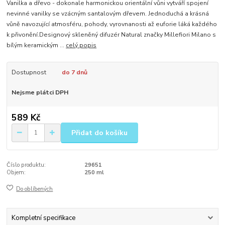
Vanilka a dřevo - dokonale harmonickou orientální vůni vytváří spojení
nevinné vanilky se vzácným santalovým dřevem. Jednoduchá a krásná
vůně navozující atmosféru, pohody, vyrovnanosti až euforie láká každého
k přivonění.Designový skleněný difuzér Natural značky Millefiori Milano s
bílým keramickým ...
celý popis
Dostupnost
do 7 dnů
Nejsme plátci DPH
589 Kč
Přidat do košíku
Číslo produktu:
29651
Objem:
250 ml
Do oblíbených
Kompletní specifikace