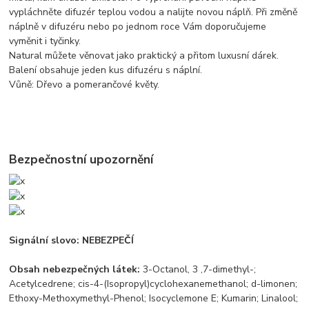
vypláchněte difuzér teplou vodou a nalijte novou náplň. Při změně
náplně v difuzéru nebo po jednom roce Vám doporučujeme
vyměnit i tyčinky.
Natural můžete věnovat jako praktický a přitom luxusní dárek.
Balení obsahuje jeden kus difuzéru s náplní.
Vůně: Dřevo a pomerančové květy.
Bezpečnostní upozornění
Signální slovo: NEBEZPEČÍ
Obsah nebezpečných látek:
3-Octanol, 3 ,7-dimethyl-;
Acetylcedrene; cis-4-(Isopropyl)cyclohexanemethanol; d-limonen;
Ethoxy-Methoxymethyl-Phenol; Isocyclemone E; Kumarin; Linalool;