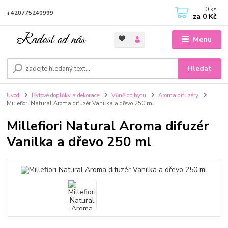
0
ks
+420775240999
za
0 Kč
Menu
Hledat
Úvod
Bytové doplňky a dekorace
Vůně do bytu
Aroma difuzéry
Millefiori Natural Aroma difuzér Vanilka a dřevo 250 ml
Millefiori Natural Aroma difuzér
Vanilka a dřevo 250 ml