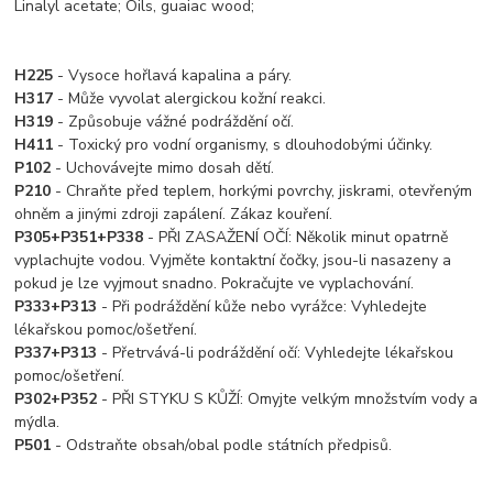
Linalyl acetate; Oils, guaiac wood;
H225
- Vysoce hořlavá kapalina a páry.
H317
- Může vyvolat alergickou kožní reakci.
H319
- Způsobuje vážné podráždění očí.
H411
- Toxický pro vodní organismy, s dlouhodobými účinky.
P102
- Uchovávejte mimo dosah dětí.
P210
- Chraňte před teplem, horkými povrchy, jiskrami, otevřeným
ohněm a jinými zdroji zapálení. Zákaz kouření.
P305+P351+P338
- PŘI ZASAŽENÍ OČÍ: Několik minut opatrně
vyplachujte vodou. Vyjměte kontaktní čočky, jsou-li nasazeny a
pokud je lze vyjmout snadno. Pokračujte ve vyplachování.
P333+P313
- Při podráždění kůže nebo vyrážce: Vyhledejte
lékařskou pomoc/ošetření.
P337+P313
- Přetrvává-li podráždění očí: Vyhledejte lékařskou
pomoc/ošetření.
P302+P352
- PŘI STYKU S KŮŽÍ: Omyjte velkým množstvím vody a
mýdla.
P501
- Odstraňte obsah/obal podle státních předpisů.