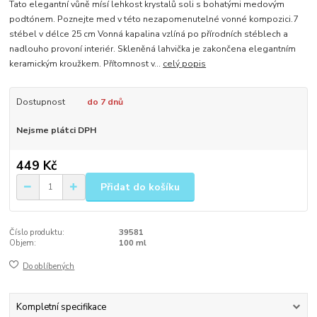
Tato elegantní vůně mísí lehkost krystalů soli s bohatými medovým
podtónem. Poznejte med v této nezapomenutelné vonné kompozici.7
stébel v délce 25 cm Vonná kapalina vzlíná po přírodních stéblech a
nadlouho provoní interiér. Skleněná lahvička je zakončena elegantním
keramickým kroužkem. Přítomnost v...
celý popis
Dostupnost
do 7 dnů
Nejsme plátci DPH
449 Kč
Přidat do košíku
Číslo produktu:
39581
Objem:
100 ml
Do oblíbených
Kompletní specifikace