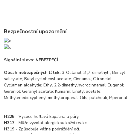
Bezpečnostní upozornění
Signální slovo: NEBEZPEČÍ
Obsah nebezpečných látek:
3-Octanol, 3 ,7-dimethyl-; Benzyl
salicylate; Butyl cyclohexyl acetate; Cinnamal; Citronelol;
Cyclamen aldehyde; Ethyl 2,2-dimethylhydrocinnamal; Eugenol;
Geraniol; Geranyl acetate; Kumarin; Linalyl acetate;
Methylenedioxyphenyl methylpropanal; Oils, patchouli; Piperonal
H225
- Vysoce hořlavá kapalina a páry.
H317
- Může vyvolat alergickou kožní reakci.
H319
- Způsobuje vážné podráždění očí.