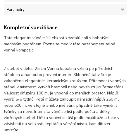
Parametry
Kompletní specifikace
Tato elegantní vůně mísí lehkost krystalů soli s bohatými
medovým podtónem. Poznejte med v této nezapomenutelné
vonné kompozici.
7 stébel v délce 25 cm Vonná kapalina vzlíná po přírodních
stéblech a nadlouho provoní interiér. Skleněná lahvička je
zakončena elegantním keramickým kroužkem. Přítomnost vonných
stébel v místnosti vytvoří harmonii nebo povzbuzující ?atmosféru.
Velikost difuzéru 100 ml je vhodná do menších prostor. Náplň
vydrží 5-6 týdnů. Poté můžete zakoupit náhradní náplň 250 ml
nebo 500 ml ve stejné anebo jiné vůni, případně také vyměnit
tyčinky za nové. Intenzita vůně se liší podle počtu a délky
vložených stébel. Délka vonění se liší podle mililitráže a také v
závislosti na velikosti, teplotě a větrání místa, kam difuzér
umístíte.