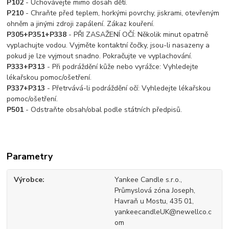
P102
- Uchovávejte mimo dosah dětí.
P210
- Chraňte před teplem, horkými povrchy, jiskrami, otevřeným
ohněm a jinými zdroji zapálení. Zákaz kouření.
P305+P351+P338
- PŘI ZASAŽENÍ OČÍ: Několik minut opatrně
vyplachujte vodou. Vyjměte kontaktní čočky, jsou-li nasazeny a
pokud je lze vyjmout snadno. Pokračujte ve vyplachování.
P333+P313
- Při podráždění kůže nebo vyrážce: Vyhledejte
lékařskou pomoc/ošetření.
P337+P313
- Přetrvává-li podráždění očí: Vyhledejte lékařskou
pomoc/ošetření.
P501
- Odstraňte obsah/obal podle státních předpisů.
Parametry
Výrobce
Yankee Candle s.r.o.,
Průmyslová zóna Joseph,
Havraň u Mostu, 435 01,
yankeecandleUK@newellco.c
om