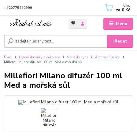
0
ks
+420775240999
za
0 Kč
Menu
Hledat
Úvod
Bytové doplňky a dekorace
Vůně do bytu
Aroma difuzéry
Millefiori Milano difuzér 100 ml Med a mořská sůl
Millefiori Milano difuzér 100 ml
Med a mořská sůl