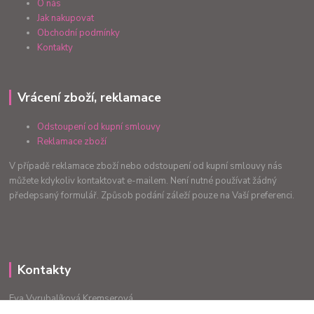
O nás
Jak nakupovat
Obchodní podmínky
Kontakty
Vrácení zboží, reklamace
Odstoupení od kupní smlouvy
Reklamace zboží
V případě reklamace zboží nebo odstoupení od kupní smlouvy nás
můžete kdykoliv kontaktovat e-mailem. Není nutné používat žádný
předepsaný formulář. Způsob podání záleží pouze na Vaší preferenci.
Kontakty
Eva Vyrubalíková Kremserová
+420775240999