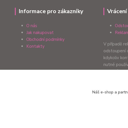
Informace pro zákazníky
Vrácení
O nás
Odstou
Jak nakupovat
Reklam
Obchodní podmínky
V případě r
Kontakty
odstoupení 
kdykoliv ko
nutné použí
formulář. Zp
Vaší preferen
Náš e-shop a partn