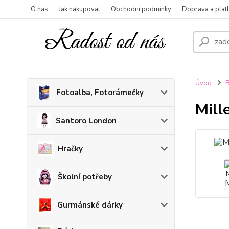
O nás
Jak nakupovat
Obchodní podmínky
Doprava a plat
Úvod
B
Fotoalba, Fotorámečky
Mill
Santoro London
Hračky
Školní potřeby
Gurmánské dárky