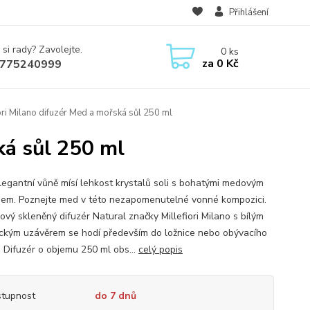
Přihlášení
 si rady? Zavolejte.
0
ks
za
0 Kč
775240999
ori Milano difuzér Med a mořská sůl 250 ml
ká sůl 250 ml
legantní vůně mísí lehkost krystalů soli s bohatými medovým
em. Poznejte med v této nezapomenutelné vonné kompozici.
ový skleněný difuzér Natural značky Millefiori Milano s bílým
ckým uzávěrem se hodí především do ložnice nebo obývacího
. Difuzér o objemu 250 ml obs...
celý popis
tupnost
do 7 dnů