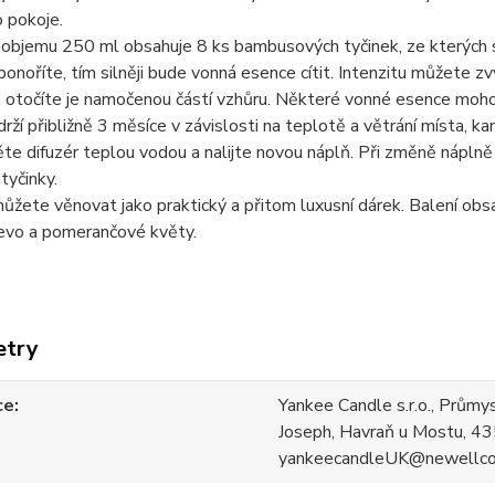
 pokoje.
 objemu 250 ml obsahuje 8 ks bambusových tyčinek, ze kterých s
onoříte, tím silněji bude vonná esence cítit. Intenzitu můžete zv
a otočíte je namočenou částí vzhůru. Některé vonné esence moh
rží přibližně 3 měsíce v závislosti na teplotě a větrání místa, k
te difuzér teplou vodou a nalijte novou náplň. Při změně nápl
tyčinky.
ůžete věnovat jako praktický a přitom luxusní dárek. Balení obsah
evo a pomerančové květy.
etry
ce
Yankee Candle s.r.o., Průmy
Joseph, Havraň u Mostu, 43
yankeecandleUK@newellc