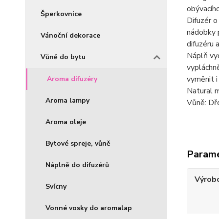
obývacího
Šperkovnice
Difuzér o
nádobky p
Vánoční dekorace
difuzéru 
Náplň vyd
Vůně do bytu
vypláchně
vyměnit i 
Aroma difuzéry
Natural m
Aroma lampy
Vůně: Dř
Aroma oleje
Bytové spreje, vůně
Param
Náplně do difuzérů
Výrob
Svícny
Vonné vosky do aromalap