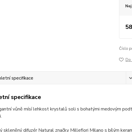
Nej
58
Číslo p
Do 
etní specifikace
tní specifikace
gantní vůně mísí lehkost krystalů soli s bohatými medovým p
.
 skleněný difuzér Natural značky Millefiori Milano s bílým ker