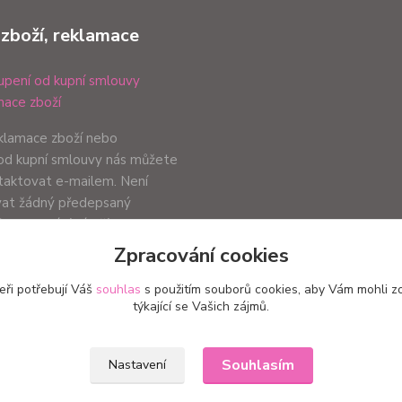
 zboží, reklamace
pení od kupní smlouvy
ace zboží
eklamace zboží nebo
od kupní smlouvy nás můžete
ntaktovat e-mailem. Není
vat žádný předepsaný
ůsob podání záleží pouze na
ci.
Zpracování cookies
eři potřebují Váš
souhlas
s použitím souborů cookies, aby Vám mohli z
týkající se Vašich zájmů.
Upravit sběr cookies.
Souhlasím
Nastavení