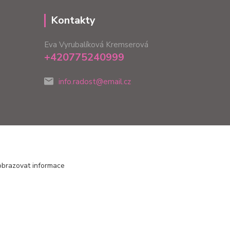
Kontakty
Eva Vyrubalíková Kremserová
+420775240999
info.radost@email.cz
obrazovat informace