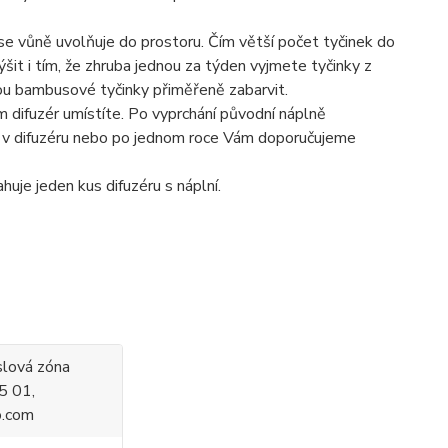
e vůně uvolňuje do prostoru. Čím větší počet tyčinek do
ýšit i tím, že zhruba jednou za týden vyjmete tyčinky z
ou bambusové tyčinky přiměřeně zabarvit.
am difuzér umístíte. Po vyprchání původní náplně
ně v difuzéru nebo po jednom roce Vám doporučujeme
uje jeden kus difuzéru s náplní.
slová zóna
5 01,
o.com