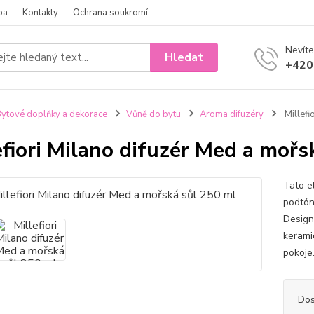
ba
Kontakty
Ochrana soukromí
Nevíte
Hledat
+420
ytové doplňky a dekorace
Vůně do bytu
Aroma difuzéry
Millefi
efiori Milano difuzér Med a mořs
Tato e
podtón
Design
kerami
pokoje
Dos