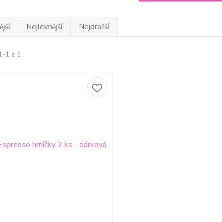
jší
Nejlevnější
Nejdražší
1-1 z 1