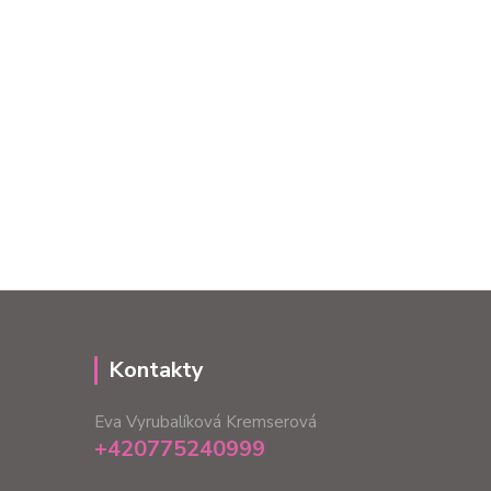
Kontakty
Eva Vyrubalíková Kremserová
+420775240999