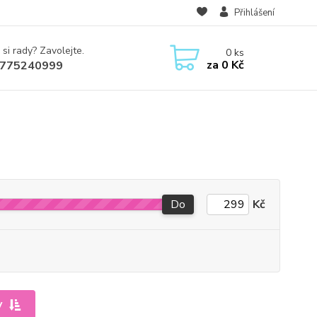
Přihlášení
 si rady? Zavolejte.
0
ks
za
0 Kč
775240999
Do
Kč
y