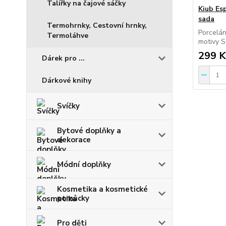
Talířky na čajové sáčky
Kiub Es
sada
Termohrnky, Cestovní hrnky,
Porcelá
Termoláhve
motivy 
299 K
Dárek pro ...
Dárkové knihy
Svíčky
Bytové doplňky a
dekorace
Módní doplňky
Kosmetika a kosmetické
pomůcky
Pro děti