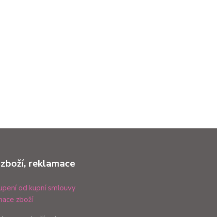
 zboží, reklamace
pení od kupní smlouvy
ace zboží