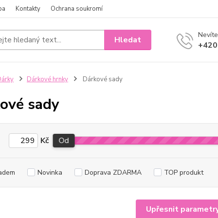
ba
Kontakty
Ochrana soukromí
Nevíte
Hledat
+420
árky
Dárkové hrnky
Dárkové sady
ové sady
Kč
Od
adem
Novinka
Doprava ZDARMA
TOP produkt
Upřesnit parametr