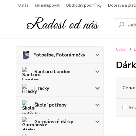
O nás
Jak nakupovat
Obchodní podmínky
Doprava a plat
Úvod
D
Fotoalba, Fotorámečky
Dárk
Santoro London
Cena:
Hračky
Školní potřeby
Skl
Gurmánské dárky