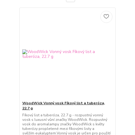
WoodWick Vonný vosk Fíkový list a tuberóza,
22.7 g
Fíkový list a tuberóza, 22.7 g - rozpustný vonný
vosk s luxusní vůní značky WoodWick. Rozpustný
vosk do aromalampy značky WoodWick s květy
tuberózy propletené mezi fíkovými listy a
svěžím eukalyptem.Vonný vosk je určen pro použití