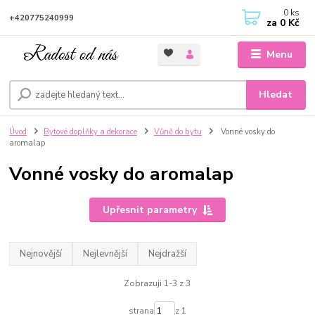
0
ks
+420775240999
za
0 Kč
Menu
Hledat
Úvod
Bytové doplňky a dekorace
Vůně do bytu
Vonné vosky do
aromalap
Vonné vosky do aromalap
Upřesnit parametry
Nejnovější
Nejlevnější
Nejdražší
Zobrazuji 1-3 z 3
strana
z 1