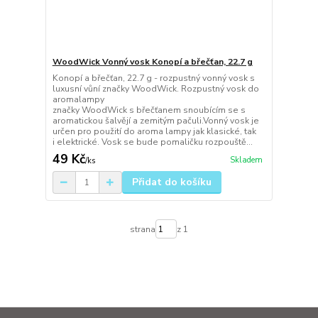
WoodWick Vonný vosk Konopí a břečťan, 22.7 g
Konopí a břečťan, 22.7 g - rozpustný vonný vosk s
luxusní vůní značky WoodWick. Rozpustný vosk do
aromalampy
značky WoodWick s břečťanem snoubícím se s
aromatickou šalvějí a zemitým pačuli.Vonný vosk je
určen pro použití do aroma lampy jak klasické, tak
i elektrické. Vosk se bude pomaličku rozpouště...
49 Kč
Skladem
/
ks
Přidat do košíku
strana
z 1