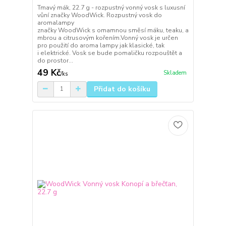
Tmavý mák, 22.7 g - rozpustný vonný vosk s luxusní
vůní značky WoodWick. Rozpustný vosk do
aromalampy
značky WoodWick s omamnou směsí máku, teaku, a
mbrou a citrusovým kořením.Vonný vosk je určen
pro použití do aroma lampy jak klasické, tak
i elektrické. Vosk se bude pomaličku rozpouštět a
do prostor...
49 Kč
Skladem
/
ks
Přidat do košíku