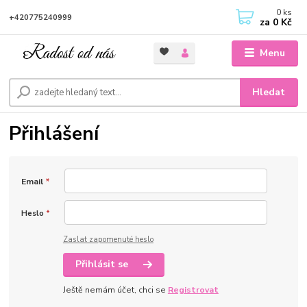
0
ks
+420775240999
za
0 Kč
Menu
Hledat
Přihlášení
Email
*
Heslo
*
Zaslat zapomenuté heslo
Přihlásit se
Ještě nemám účet, chci se
Registrovat