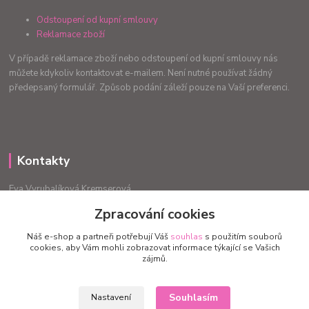
Odstoupení od kupní smlouvy
Reklamace zboží
V případě reklamace zboží nebo odstoupení od kupní smlouvy nás
můžete kdykoliv kontaktovat e-mailem. Není nutné používat žádný
předepsaný formulář. Způsob podání záleží pouze na Vaší preferenci.
Kontakty
Eva Vyrubalíková Kremserová
+420775240999
Zpracování cookies
info.radost@email.cz
Náš e-shop a partneři potřebují Váš
souhlas
s použitím souborů
cookies, aby Vám mohli zobrazovat informace týkající se Vašich
zájmů.
Souhlasím
Nastavení