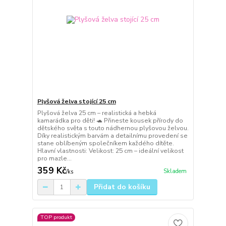
Plyšová želva stojící 25 cm
Plyšová želva 25 cm – realistická a hebká
kamarádka pro děti! 🐢 Přineste kousek přírody do
dětského světa s touto nádhernou plyšovou želvou.
Díky realistickým barvám a detailnímu provedení se
stane oblíbeným společníkem každého dítěte.
Hlavní vlastnosti: Velikost: 25 cm – ideální velikost
pro mazle...
359 Kč
Skladem
/
ks
Přidat do košíku
TOP produkt