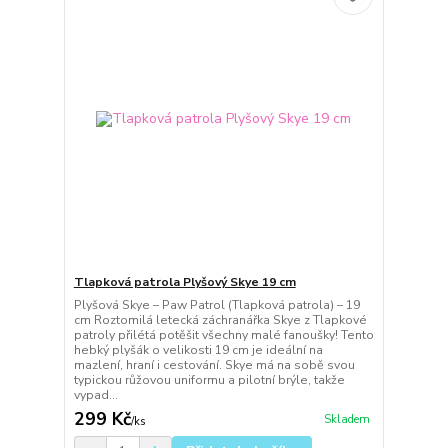
Tlapková patrola Plyšový Skye 19 cm
Plyšová Skye – Paw Patrol (Tlapková patrola) – 19
cm Roztomilá letecká záchranářka Skye z Tlapkové
patroly přilétá potěšit všechny malé fanoušky! Tento
hebký plyšák o velikosti 19 cm je ideální na
mazlení, hraní i cestování. Skye má na sobě svou
typickou růžovou uniformu a pilotní brýle, takže
vypad...
299 Kč
Skladem
/
ks