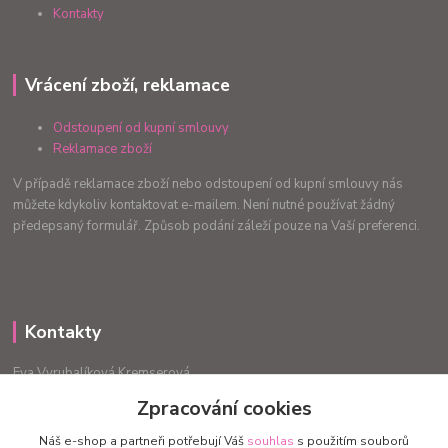
Kontakty
Vrácení zboží, reklamace
Odstoupení od kupní smlouvy
Reklamace zboží
V případě reklamace zboží nebo odstoupení od kupní smlouvy nás
můžete kdykoliv kontaktovat e-mailem. Není nutné používat žádný
předepsaný formulář. Způsob podání záleží pouze na Vaší preferenci.
Kontakty
Eva Vyrubalíková Kremserová
+420775240999
Zpracování cookies
info.radost@email.cz
Náš e-shop a partneři potřebují Váš
souhlas
s použitím souborů