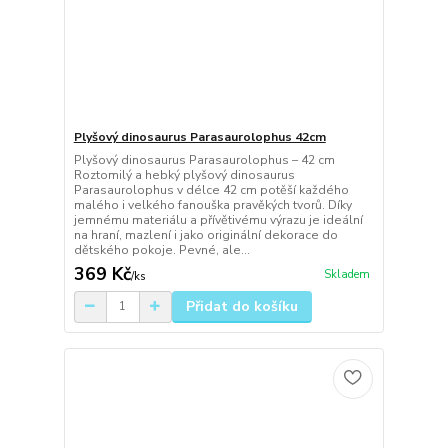
Plyšový dinosaurus Parasaurolophus 42cm
Plyšový dinosaurus Parasaurolophus – 42 cm
Roztomilý a hebký plyšový dinosaurus
Parasaurolophus v délce 42 cm potěší každého
malého i velkého fanouška pravěkých tvorů. Díky
jemnému materiálu a přívětivému výrazu je ideální
na hraní, mazlení i jako originální dekorace do
dětského pokoje. Pevné, ale...
369 Kč
Skladem
/
ks
Přidat do košíku