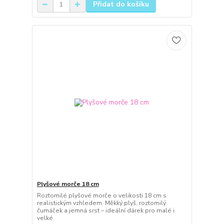
Přidat do košíku
Plyšové morče 18 cm
Roztomilé plyšové morče o velikosti 18 cm s
realistickým vzhledem. Měkký plyš, roztomilý
čumáček a jemná srst – ideální dárek pro malé i
velké.