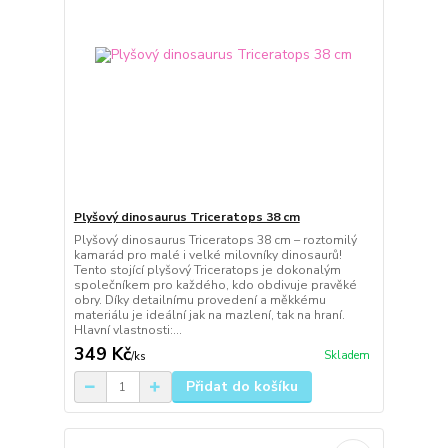
Plyšový dinosaurus Triceratops 38 cm
Plyšový dinosaurus Triceratops 38 cm – roztomilý
kamarád pro malé i velké milovníky dinosaurů!
Tento stojící plyšový Triceratops je dokonalým
společníkem pro každého, kdo obdivuje pravěké
obry. Díky detailnímu provedení a měkkému
materiálu je ideální jak na mazlení, tak na hraní.
Hlavní vlastnosti:...
349 Kč
Skladem
/
ks
Přidat do košíku