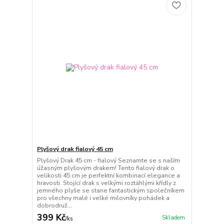
Plyšový drak fialový 45 cm
Plyšový Drak 45 cm - fialový Seznamte se s naším
úžasným plyšovým drakem! Tento fialový drak o
velikosti 45 cm je perfektní kombinací elegance a
hravosti. Stojící drak s velkými roztáhlými křídly z
jemného plyše se stane fantastickým společníkem
pro všechny malé i velké milovníky pohádek a
dobrodruž...
399 Kč
Skladem
/
ks