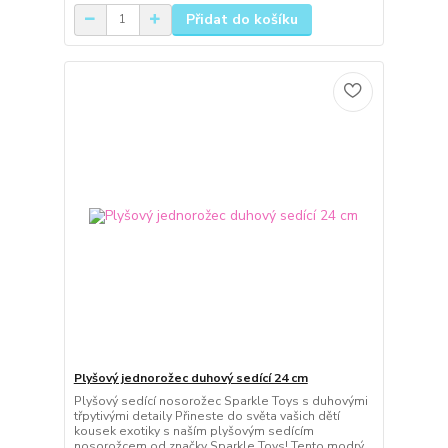
Přidat do košíku
Plyšový jednorožec duhový sedící 24 cm
Plyšový sedící nosorožec Sparkle Toys s duhovými
třpytivými detaily Přineste do světa vašich dětí
kousek exotiky s naším plyšovým sedícím
nosorožcem od značky Sparkle Toys! Tento modrý