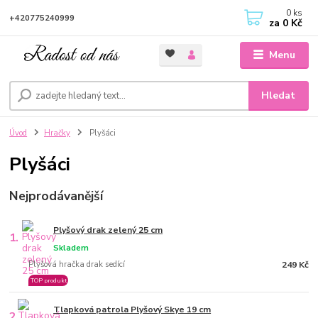
0
ks
+420775240999
za
0 Kč
Menu
Hledat
Úvod
Hračky
Plyšáci
Plyšáci
Nejprodávanější
Plyšový drak zelený 25 cm
1.
Skladem
Plyšová hračka drak sedící
249 Kč
TOP produkt
Tlapková patrola Plyšový Skye 19 cm
2.