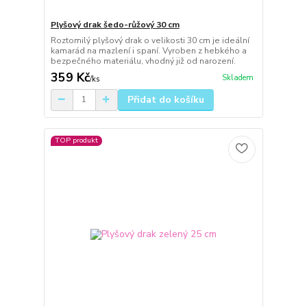
Plyšový drak šedo-růžový 30 cm
Roztomilý plyšový drak o velikosti 30 cm je ideální
kamarád na mazlení i spaní. Vyroben z hebkého a
bezpečného materiálu, vhodný již od narození.
359 Kč
Skladem
/
ks
Přidat do košíku
TOP produkt