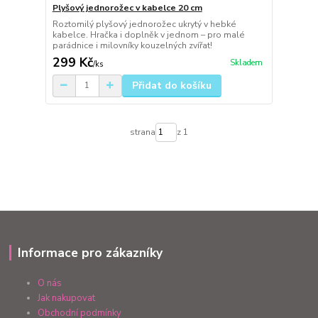
Plyšový jednorožec v kabelce 20 cm
Roztomilý plyšový jednorožec ukrytý v hebké
kabelce. Hračka i doplněk v jednom – pro malé
parádnice i milovníky kouzelných zvířat!
299 Kč
Skladem
/
ks
Přidat do košíku
strana
z 1
Informace pro zákazníky
O nás
Jak nakupovat
Obchodní podmínky