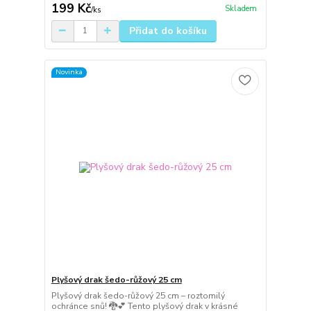
199 Kč
Skladem
/
ks
Přidat do košíku
Novinka
Plyšový drak šedo-růžový 25 cm
Plyšový drak šedo-růžový 25 cm – roztomilý
ochránce snů! 🐉💕 Tento plyšový drak v krásné