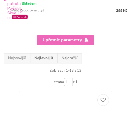
Skladem
Paw Patrol Skye plyš
299 Kč
TOP produkt
Upřesnit parametry
Nejnovější
Nejlevnější
Nejdražší
Zobrazuji 1-13 z 13
strana
z 1