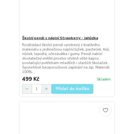
Školní penál s náplní Strawberry - Jahůdka
Rozkládací školní penál vyrobený z kvalitního
materiálu s jedinečnou náplní tužek, pastelek, fixů,
nůžek, lepidla, ořezávátka i gumy. Penál nabízí
dostatečný vnitřní prostor včetně všité kapsy
postačující potřebám mladších i starších školaček.
Spolehlivé bezporuchové zapínání na zip. Materiál:
100%...
499 Kč
Skladem
Přidat do košíku