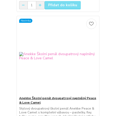
Přidat do košíku
Novinka
Anekke Školní penál dvoupatrový naplněný Peace
& Love Camel
Stylový dvoupatrový školní penál Anekke Peace &
Love Camel s kompletní výbavou – pastelky, fixy,