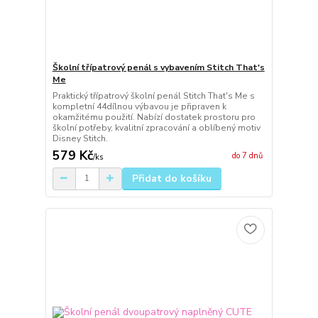
Školní třípatrový penál s vybavením Stitch That's
Me
Praktický třípatrový školní penál Stitch That's Me s
kompletní 44dílnou výbavou je připraven k
okamžitému použití. Nabízí dostatek prostoru pro
školní potřeby, kvalitní zpracování a oblíbený motiv
Disney Stitch.
579 Kč
do 7 dnů
/
ks
Přidat do košíku