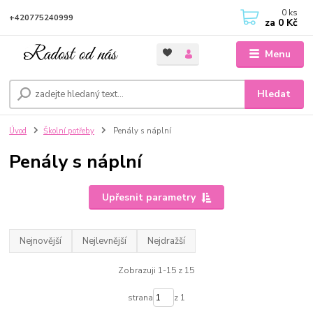
0
ks
+420775240999
za
0 Kč
Menu
Hledat
Úvod
Školní potřeby
Penály s náplní
Penály s náplní
Upřesnit parametry
Nejnovější
Nejlevnější
Nejdražší
Zobrazuji 1-15 z 15
strana
z 1