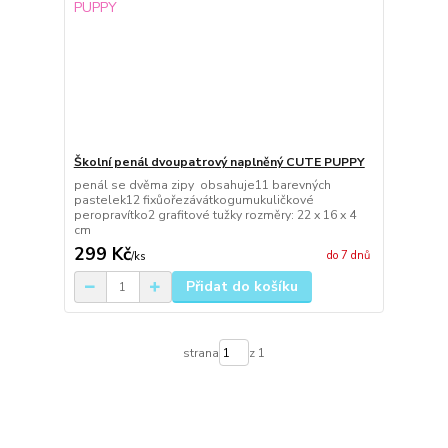
Školní penál dvoupatrový naplněný CUTE PUPPY
penál se dvěma zipy obsahuje11 barevných
pastelek12 fixůořezávátkogumukuličkové
peropravítko2 grafitové tužky rozměry: 22 x 16 x 4
cm
299 Kč
do 7 dnů
/
ks
Přidat do košíku
strana
z 1