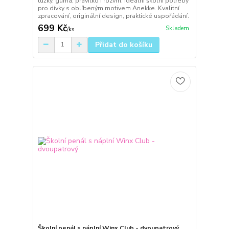
tužky, guma, pravítko i rozvrh. Ideální školní potřeby
pro dívky s oblíbeným motivem Anekke. Kvalitní
zpracování, originální design, praktické uspořádání.
699 Kč
Skladem
/
ks
Přidat do košíku
Školní penál s náplní Winx Club - dvoupatrový