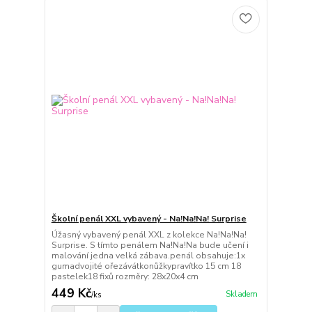
Školní penál XXL vybavený - Na!Na!Na! Surprise
Úžasný vybavený penál XXL z kolekce Na!Na!Na!
Surprise. S tímto penálem Na!Na!Na bude učení i
malování jedna velká zábava.penál obsahuje:1x
gumadvojité ořezávátkonůžkypravítko 15 cm 18
pastelek18 fixů rozměry: 28x20x4 cm
449 Kč
Skladem
/
ks