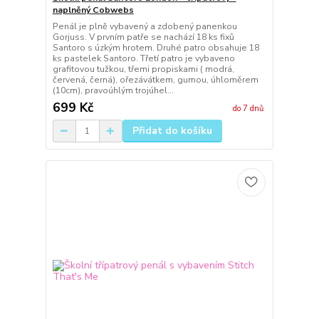
naplněný Cobwebs
Penál je plně vybavený a zdobený panenkou
Gorjuss. V prvním patře se nachází 18 ks fixů
Santoro s úzkým hrotem. Druhé patro obsahuje 18
ks pastelek Santoro. Třetí patro je vybaveno
grafitovou tužkou, třemi propiskami ( modrá,
červená, černá), ořezávátkem, gumou, úhloměrem
(10cm), pravoúhlým trojúhel...
699 Kč
do 7 dnů
Přidat do košíku