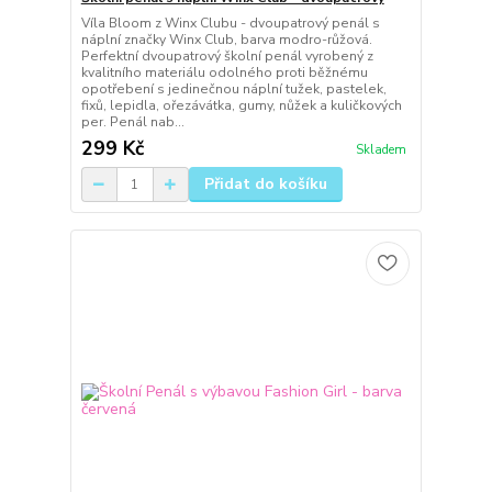
Víla Bloom z Winx Clubu - dvoupatrový penál s
náplní značky Winx Club, barva modro-růžová.
Perfektní dvoupatrový školní penál vyrobený z
kvalitního materiálu odolného proti běžnému
opotřebení s jedinečnou náplní tužek, pastelek,
fixů, lepidla, ořezávátka, gumy, nůžek a kuličkových
per. Penál nab...
299 Kč
Skladem
Přidat do košíku