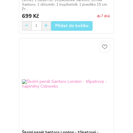
Santoro, 1 úhloměr, 1 trojúhelník, 1 pravítko 15 cm.
Pr...
699 Kč
do 7 dnů
Přidat do košíku
Školní penál Santoro London - třípatrový -