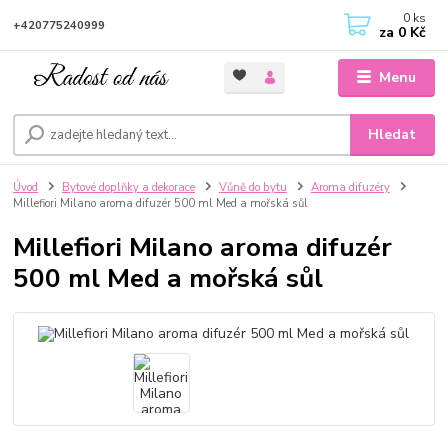
0
ks
+420775240999
za
0 Kč
Menu
Hledat
Úvod
Bytové doplňky a dekorace
Vůně do bytu
Aroma difuzéry
Millefiori Milano aroma difuzér 500 ml Med a mořská sůl
Millefiori Milano aroma difuzér
500 ml Med a mořská sůl