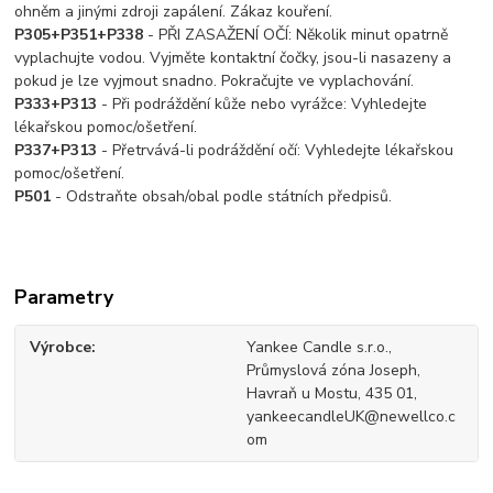
ohněm a jinými zdroji zapálení. Zákaz kouření.
P305+P351+P338
- PŘI ZASAŽENÍ OČÍ: Několik minut opatrně
vyplachujte vodou. Vyjměte kontaktní čočky, jsou-li nasazeny a
pokud je lze vyjmout snadno. Pokračujte ve vyplachování.
P333+P313
- Při podráždění kůže nebo vyrážce: Vyhledejte
lékařskou pomoc/ošetření.
P337+P313
- Přetrvává-li podráždění očí: Vyhledejte lékařskou
pomoc/ošetření.
P501
- Odstraňte obsah/obal podle státních předpisů.
Parametry
Výrobce
Yankee Candle s.r.o.,
Průmyslová zóna Joseph,
Havraň u Mostu, 435 01,
yankeecandleUK@newellco.c
om