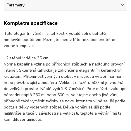
Parametry
Kompletní specifikace
Tato elegantní vůně mísí lehkost krystalů soli s bohatými
medovým podtónem. Poznejte med v této nezapomenutelné
vonné kompozici.
12 stébel v délce 35 cm
Vonná kapalina vzlíná po přírodních stéblech a nadlouho provoní
interiér. Skleněná lahvička je zakončena elegantním keramickým
kroužkem. Přítomnost vonných stébel v místnosti vytvoří harmonii
nebo povzbuzující atmosféru. Velikost difuzéru 500 ml je vhodná
do velkých prostor. Náplň vydrží 6-7 měsíců. Poté můžete zakoupit
náhradní náplň 250 ml nebo 500 ml ve stejné anebo jiné vůni,
případně také vyměnit tyčinky za nové. Intenzita vůně se liší podle
počtu a délky vložených stébel. Délka vonění se liší podle
mililitráže a také v závislosti na velikosti, teplotě a větrání místa,
kam difuzér umístíte.