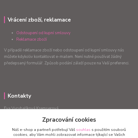
Vrácení zboží, reklamace
Odstoupení od kupní smlouvy
Reklamace zboží
V případě reklamace zboží nebo odstoupení od kupní smlouvy nás
můžete kdykoliv kontaktovat e-mailem. Není nutné používat žádný
předepsaný formulář. Způsob podání záleží pouze na Vaší preferenci.
Kontakty
Eva Vyrubalíková Kremserová
+420775240999
Zpracování cookies
info.radost@email.cz
Náš e-shop a partneři potřebují Váš
souhlas
s použitím souborů
cookies, aby Vám mohli zobrazovat informace týkající se Vašich