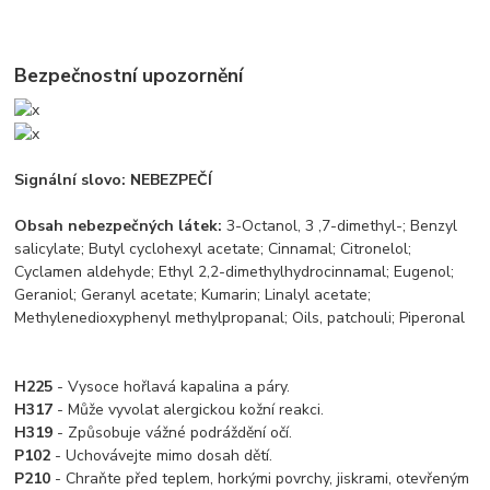
Bezpečnostní upozornění
Signální slovo: NEBEZPEČÍ
Obsah nebezpečných látek:
3-Octanol, 3 ,7-dimethyl-; Benzyl
salicylate; Butyl cyclohexyl acetate; Cinnamal; Citronelol;
Cyclamen aldehyde; Ethyl 2,2-dimethylhydrocinnamal; Eugenol;
Geraniol; Geranyl acetate; Kumarin; Linalyl acetate;
Methylenedioxyphenyl methylpropanal; Oils, patchouli; Piperonal
H225
- Vysoce hořlavá kapalina a páry.
H317
- Může vyvolat alergickou kožní reakci.
H319
- Způsobuje vážné podráždění očí.
P102
- Uchovávejte mimo dosah dětí.
P210
- Chraňte před teplem, horkými povrchy, jiskrami, otevřeným