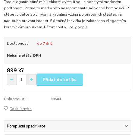
Tato elegantní vůně mísí lehkost krystalů soli s bohatými medovým
podtónem. Poznejte med v této nezapomenutelné vonné kompozici.12
stébel v délce 35 cmVonná kapalina vzlíná po přírodních stéblech a
nadlouho provoní interiér. Skleněná lahvička je zakončena elegantním
keramickým kroužkem. Přítomnost v...
celý popis
Dostupnost
do 7 dnů
Nejsme plátci DPH
899 Kč
Přidat do košíku
Číslo produktu:
39583
Do oblíbených
Kompletní specifikace