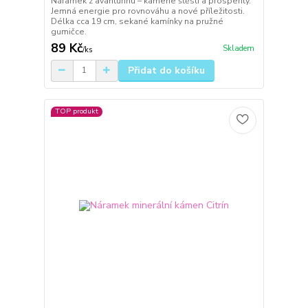
Náramek z avanturínu – kamene štěstí a prosperity.
Jemná energie pro rovnováhu a nové příležitosti.
Délka cca 19 cm, sekané kamínky na pružné
gumičce.
89 Kč
Skladem
/
ks
Přidat do košíku
TOP produkt