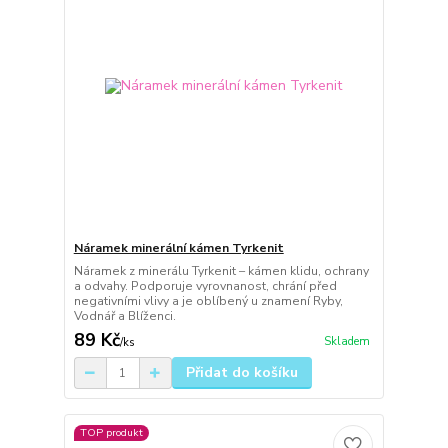
Náramek minerální kámen Tyrkenit
Náramek z minerálu Tyrkenit – kámen klidu, ochrany
a odvahy. Podporuje vyrovnanost, chrání před
negativními vlivy a je oblíbený u znamení Ryby,
Vodnář a Blíženci.
89 Kč
Skladem
/
ks
Přidat do košíku
TOP produkt