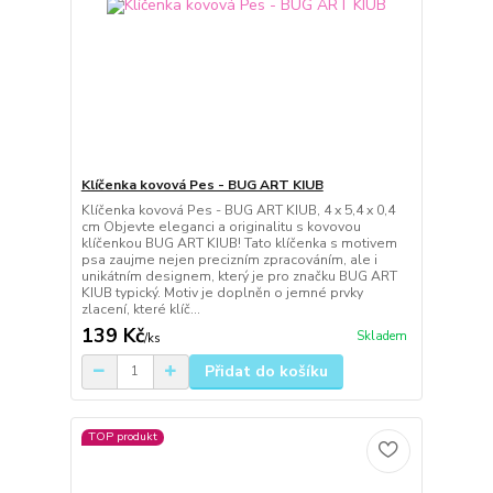
Klíčenka kovová Pes - BUG ART KIUB
Klíčenka kovová Pes - BUG ART KIUB, 4 x 5,4 x 0,4
cm Objevte eleganci a originalitu s kovovou
klíčenkou BUG ART KIUB! Tato klíčenka s motivem
psa zaujme nejen precizním zpracováním, ale i
unikátním designem, který je pro značku BUG ART
KIUB typický. Motiv je doplněn o jemné prvky
zlacení, které klíč...
139 Kč
Skladem
/
ks
Přidat do košíku
TOP produkt