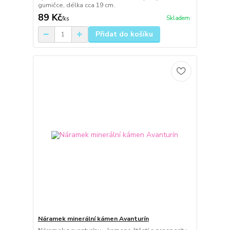
gumičce, délka cca 19 cm.
89 Kč
Skladem
/
ks
Přidat do košíku
Náramek minerální kámen Avanturín