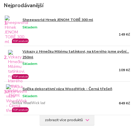
Nejprodávanější
Sheepworld Hrnek JENOM TOBĚ 300 ml
1.
Skladem
149 Kč
TOP produkt
Vzkazy z Hrnečku Milému tatínkovi, na kterého jsme pyšní…
2.
250ml
Skladem
109 Kč
TOP produkt
Svíčka dekorativní váza WoodWick - Černá třešeň
3.
Skladem
Svíčka WoodWick loď
649 Kč
TOP produkt
zobrazit více produktů