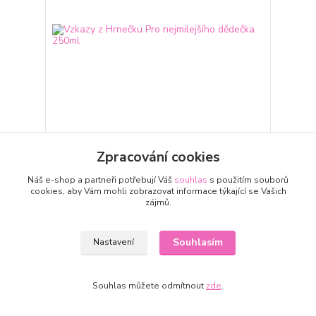
Vzkazy z Hrnečku Pro nejmilejšího dědečka 250ml
Zpracování cookies
Dárkový hrníček v krabičce.Výška hrníčku 9,5 cm.
Vysoká kvalita zpracování. Lze mýt v myčce a
Náš e-shop a partneři potřebují Váš
souhlas
s použitím souborů
používat v mikrovlnné troubě.
cookies, aby Vám mohli zobrazovat informace týkající se Vašich
109 Kč
zájmů.
Skladem
Přidat do košíku
Souhlasím
Nastavení
Souhlas můžete odmítnout
zde
.