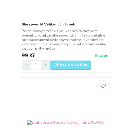
Sheepworld Velikonoční hrnek
Porcelánový hrníček s velikonočním motivem
oveček z kolekce Sheepworld. Hrníček s detailně
propracovanými ozdobnými motivy je vhodný ke
každodennímu užívání, lze používat do mikrovlnné
trouby i mýt v myčce.
99 Kč
Skladem
Přidat do košíku