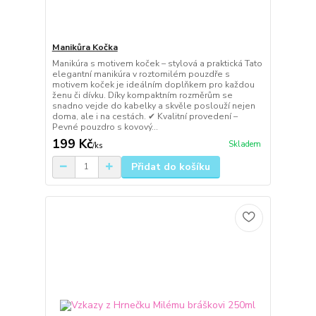
Manikůra Kočka
Manikúra s motivem koček – stylová a praktická Tato
elegantní manikúra v roztomilém pouzdře s
motivem koček je ideálním doplňkem pro každou
ženu či dívku. Díky kompaktním rozměrům se
snadno vejde do kabelky a skvěle poslouží nejen
doma, ale i na cestách. ✔ Kvalitní provedení –
Pevné pouzdro s kovový...
199 Kč
Skladem
/
ks
Přidat do košíku