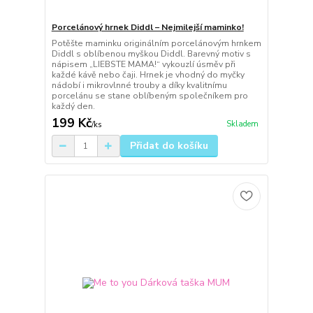
Porcelánový hrnek Diddl – Nejmilejší maminko!
Potěšte maminku originálním porcelánovým hrnkem
Diddl s oblíbenou myškou Diddl. Barevný motiv s
nápisem „LIEBSTE MAMA!“ vykouzlí úsměv při
každé kávě nebo čaji. Hrnek je vhodný do myčky
nádobí i mikrovlnné trouby a díky kvalitnímu
porcelánu se stane oblíbeným společníkem pro
každý den.
199 Kč
Skladem
/
ks
Přidat do košíku