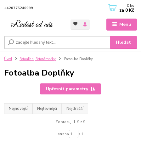
0
ks
+420775240999
za
0 Kč
Menu
Hledat
Úvod
Fotoalba, Fotorámečky
Fotoalba Doplňky
Fotoalba Doplňky
Upřesnit parametry
Nejnovější
Nejlevnější
Nejdražší
Zobrazuji 1-9 z 9
strana
z 1