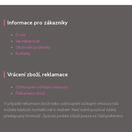
Informace pro zákazníky
O nás
Jak nakupovat
Obchodní podmínky
Kontakty
Vrácení zboží, reklamace
Odstoupení od kupní smlouvy
Reklamace zboží
V případě reklamace zboží nebo odstoupení od kupní smlouvy nás
můžete kdykoliv kontaktovat e-mailem. Není nutné používat žádný
předepsaný formulář. Způsob podání záleží pouze na Vaší preferenci.