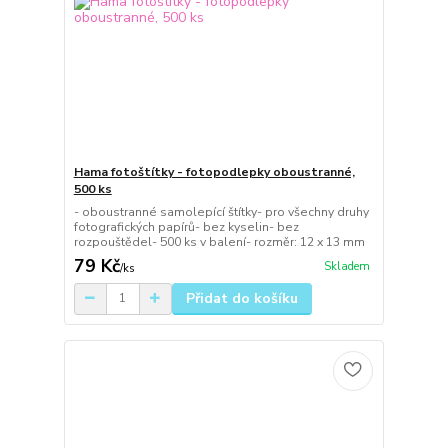
Hama fotoštítky - fotopodlepky oboustranné,
500 ks
- oboustranné samolepící štítky- pro všechny druhy
fotografických papírů- bez kyselin- bez
rozpouštědel- 500 ks v balení- rozměr: 12 x 13 mm
79 Kč
Skladem
/
ks
Přidat do košíku