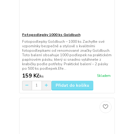
Fotopodlepky 1000 ks Goldbuch
Fotopodlepky Goldbuch – 1000 ks Zachyťte své
vzpomínky bezpečně a stylově s kvalitními
fotopodlepkami od renomované značky Goldbuch.
Toto balení obsahuje 1000 podlepek na praktickém
papírovém pásku, který si snadno vytáhnete z
krabičky podle potřeby. Praktické balení – 2 pásky
po 500 ks podlepek.Efe...
159 Kč
Skladem
/
ks
Přidat do košíku