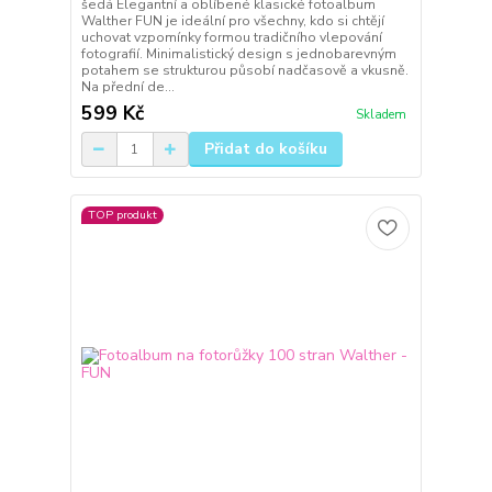
šedá Elegantní a oblíbené klasické fotoalbum
Walther FUN je ideální pro všechny, kdo si chtějí
uchovat vzpomínky formou tradičního vlepování
fotografií. Minimalistický design s jednobarevným
potahem se strukturou působí nadčasově a vkusně.
Na přední de...
599 Kč
Skladem
Přidat do košíku
TOP produkt