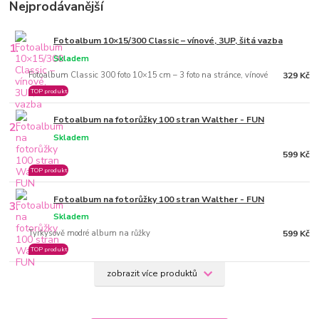
Nejprodávanější
Fotoalbum 10×15/300 Classic – vínové, 3UP, šitá vazba
1.
Skladem
Fotoalbum Classic 300 foto 10×15 cm – 3 foto na stránce, vínové
329 Kč
TOP produkt
Fotoalbum na fotorůžky 100 stran Walther - FUN
2.
Skladem
599 Kč
TOP produkt
Fotoalbum na fotorůžky 100 stran Walther - FUN
3.
Skladem
Tyrkysově modré album na růžky
599 Kč
TOP produkt
zobrazit více produktů