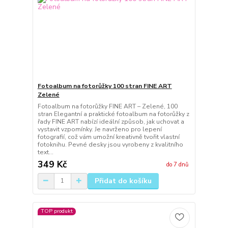
Fotoalbum na fotorůžky 100 stran FINE ART
Zelené
Fotoalbum na fotorůžky FINE ART – Zelené, 100
stran Elegantní a praktické fotoalbum na fotorůžky z
řady FINE ART nabízí ideální způsob, jak uchovat a
vystavit vzpomínky. Je navrženo pro lepení
fotografií, což vám umožní kreativně tvořit vlastní
fotoknihu. Pevné desky jsou vyrobeny z kvalitního
text...
349 Kč
do 7 dnů
Přidat do košíku
TOP produkt