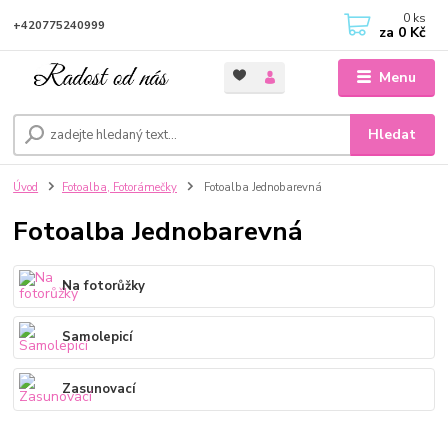
0
ks
+420775240999
za
0 Kč
Menu
Hledat
Úvod
Fotoalba, Fotorámečky
Fotoalba Jednobarevná
Fotoalba Jednobarevná
Na fotorůžky
Samolepicí
Zasunovací