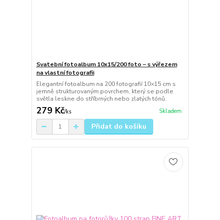
Svatební fotoalbum 10x15/200 foto – s výřezem
na vlastní fotografii
Elegantní fotoalbum na 200 fotografií 10×15 cm s
jemně strukturovaným povrchem, který se podle
světla leskne do stříbrných nebo zlatých tónů.
279 Kč
Skladem
/
ks
Přidat do košíku