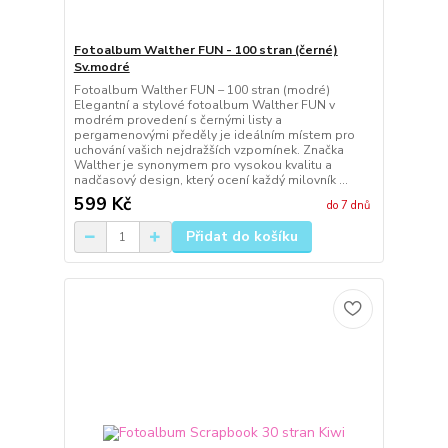
Fotoalbum Walther FUN - 100 stran (černé)
Sv.modré
Fotoalbum Walther FUN – 100 stran (modré)
Elegantní a stylové fotoalbum Walther FUN v
modrém provedení s černými listy a
pergamenovými předěly je ideálním místem pro
uchování vašich nejdražších vzpomínek. Značka
Walther je synonymem pro vysokou kvalitu a
nadčasový design, který ocení každý milovník ...
599 Kč
do 7 dnů
Přidat do košíku