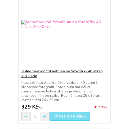
Jednobarevné fotoalbum na fotorůžky 40 stran,
25x30 cm
Klasické fotoalbum s šitou vazbou (40 stran) k
vlepování fotografií. Fotoalbum má dělící
pergamenové listy a obálka je vhodná pro
gravírovaní nebo ražbu. Rozměr alba 25 x 30 cm,
rozměr listu 24 x 29 cm.
329 Kč
do 7 dnů
/
ks
Přidat do košíku