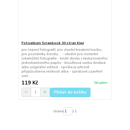
Fotoalbum Scrapbook 30 stran Kiwi
pro lepení fotografií, pro vlastní kreativní tvorbu,
pro poznámky, kresby … - ideální pro instantní
(okamžité) fotografie - tvrdé desky z texturovaného
jednobarevného papíru - kroužková vazba dodává
albu originální vzhled - spirála je přesně
přizpůsobena velikosti alba - spirálové uzavření
uvni...
119 Kč
Skladem
Přidat do košíku
strana
z 1