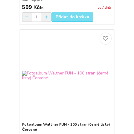
vám zajistí dl...
599 Kč
do 7 dnů
/
ks
Přidat do košíku
Fotoalbum Walther FUN - 100 stran (černé listy)
Červené