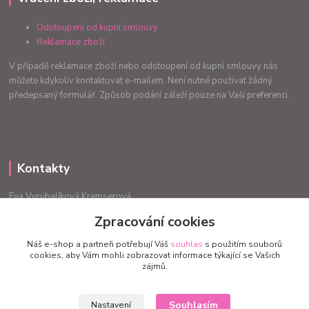
Odstoupení od kupní smlouvy
Reklamace zboží
V případě reklamace zboží nebo odstoupení od kupní smlouvy nás
můžete kdykoliv kontaktovat e-mailem. Není nutné používat žádný
předepsaný formulář. Způsob podání záleží pouze na Vaší preferenci.
Kontakty
Eva Vyrubalíková Kremserová
+420775240999
Zpracování cookies
info.radost@email.cz
Náš e-shop a partneři potřebují Váš
souhlas
s použitím souborů
cookies, aby Vám mohli zobrazovat informace týkající se Vašich
zájmů.
Souhlasím
Nastavení