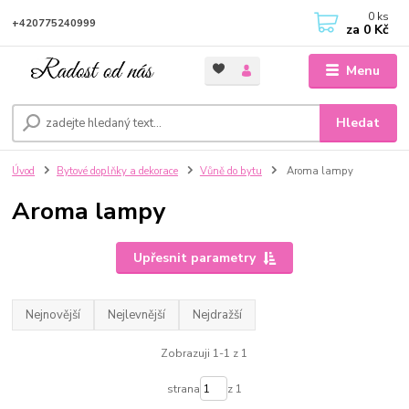
0
ks
+420775240999
za
0 Kč
Menu
Hledat
Úvod
Bytové doplňky a dekorace
Vůně do bytu
Aroma lampy
Aroma lampy
Upřesnit parametry
Nejnovější
Nejlevnější
Nejdražší
Zobrazuji 1-1 z 1
strana
z 1