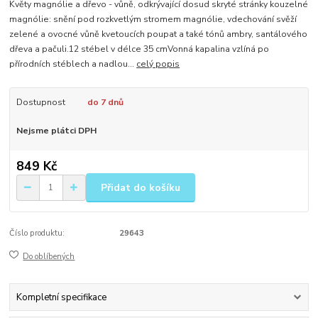
Květy magnólie a dřevo - vůně, odkrývající dosud skryté stránky kouzelné
magnólie: snění pod rozkvetlým stromem magnólie, vdechování svěží
zelené a ovocné vůně kvetoucích poupat a také tónů ambry, santálového
dřeva a pačuli.12 stébel v délce 35 cmVonná kapalina vzlíná po
přírodních stéblech a nadlou...
celý popis
Dostupnost
do 7 dnů
Nejsme plátci DPH
849 Kč
Přidat do košíku
Číslo produktu:
29643
Do oblíbených
Kompletní specifikace