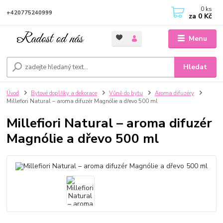
0
ks
+420775240999
za
0 Kč
Menu
Hledat
Úvod
Bytové doplňky a dekorace
Vůně do bytu
Aroma difuzéry
Millefiori Natural – aroma difuzér Magnólie a dřevo 500 ml
Millefiori Natural – aroma difuzér
Magnólie a dřevo 500 ml