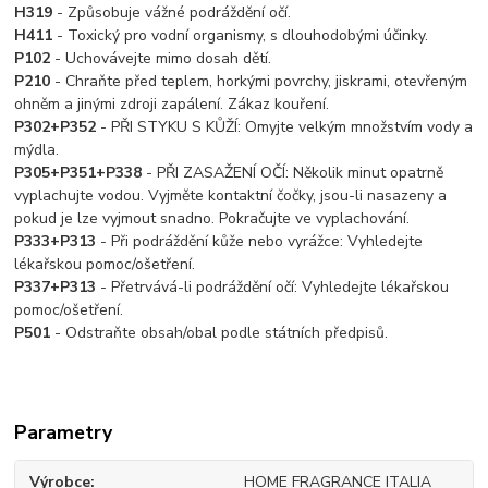
H319
- Způsobuje vážné podráždění očí.
H411
- Toxický pro vodní organismy, s dlouhodobými účinky.
P102
- Uchovávejte mimo dosah dětí.
P210
- Chraňte před teplem, horkými povrchy, jiskrami, otevřeným
ohněm a jinými zdroji zapálení. Zákaz kouření.
P302+P352
- PŘI STYKU S KŮŽÍ: Omyjte velkým množstvím vody a
mýdla.
P305+P351+P338
- PŘI ZASAŽENÍ OČÍ: Několik minut opatrně
vyplachujte vodou. Vyjměte kontaktní čočky, jsou-li nasazeny a
pokud je lze vyjmout snadno. Pokračujte ve vyplachování.
P333+P313
- Při podráždění kůže nebo vyrážce: Vyhledejte
lékařskou pomoc/ošetření.
P337+P313
- Přetrvává-li podráždění očí: Vyhledejte lékařskou
pomoc/ošetření.
P501
- Odstraňte obsah/obal podle státních předpisů.
Parametry
Výrobce
HOME FRAGRANCE ITALIA