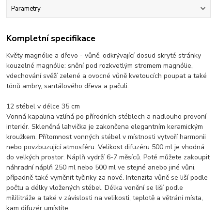
Parametry
Kompletní specifikace
Květy magnólie a dřevo - vůně, odkrývající dosud skryté stránky
kouzelné magnólie: snění pod rozkvetlým stromem magnólie,
vdechování svěží zelené a ovocné vůně kvetoucích poupat a také
tónů ambry, santálového dřeva a pačuli.
12 stébel v délce 35 cm
Vonná kapalina vzlíná po přírodních stéblech a nadlouho provoní
interiér. Skleněná lahvička je zakončena elegantním keramickým
kroužkem. Přítomnost vonných stébel v místnosti vytvoří harmonii
nebo povzbuzující atmosféru. Velikost difuzéru 500 ml je vhodná
do velkých prostor. Náplň vydrží 6-7 měsíců. Poté můžete zakoupit
náhradní náplň 250 ml nebo 500 ml ve stejné anebo jiné vůni,
případně také vyměnit tyčinky za nové. Intenzita vůně se liší podle
počtu a délky vložených stébel. Délka vonění se liší podle
mililitráže a také v závislosti na velikosti, teplotě a větrání místa,
kam difuzér umístíte.