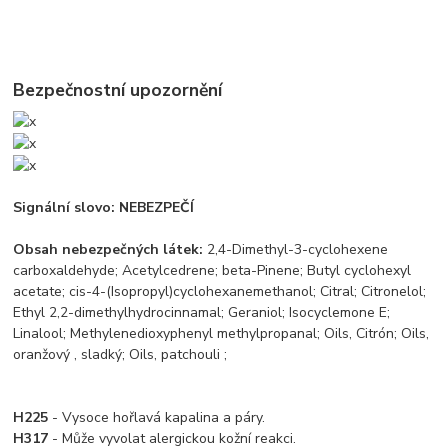
Bezpečnostní upozornění
Signální slovo: NEBEZPEČÍ
Obsah nebezpečných látek:
2,4-Dimethyl-3-cyclohexene
carboxaldehyde; Acetylcedrene; beta-Pinene; Butyl cyclohexyl
acetate; cis-4-(Isopropyl)cyclohexanemethanol; Citral; Citronelol;
Ethyl 2,2-dimethylhydrocinnamal; Geraniol; Isocyclemone E;
Linalool; Methylenedioxyphenyl methylpropanal; Oils, Citrón; Oils,
oranžový , sladký; Oils, patchouli ;
H225
- Vysoce hořlavá kapalina a páry.
H317
- Může vyvolat alergickou kožní reakci.