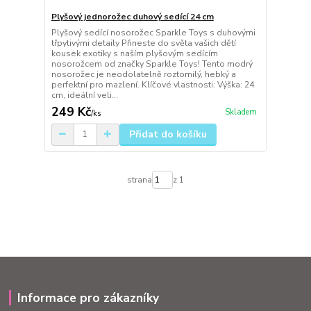
Plyšový jednorožec duhový sedící 24 cm
Plyšový sedící nosorožec Sparkle Toys s duhovými
třpytivými detaily Přineste do světa vašich dětí
kousek exotiky s naším plyšovým sedícím
nosorožcem od značky Sparkle Toys! Tento modrý
nosorožec je neodolatelně roztomilý, hebký a
perfektní pro mazlení. Klíčové vlastnosti: Výška: 24
cm, ideální veli...
249 Kč
Skladem
/
ks
Přidat do košíku
strana
z 1
Informace pro zákazníky