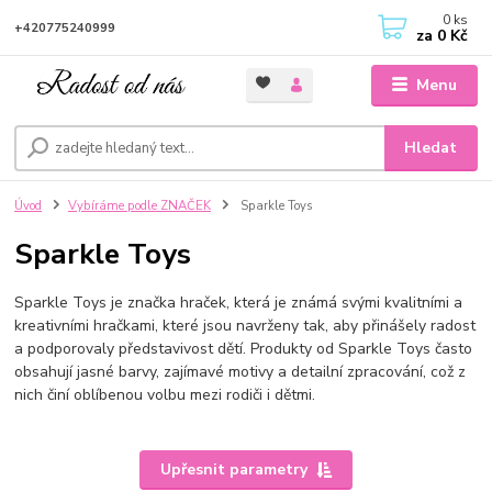
0
ks
+420775240999
za
0 Kč
Menu
Hledat
Úvod
Vybíráme podle ZNAČEK
Sparkle Toys
Sparkle Toys
Sparkle Toys je značka hraček, která je známá svými kvalitními a
kreativními hračkami, které jsou navrženy tak, aby přinášely radost
a podporovaly představivost dětí. Produkty od Sparkle Toys často
obsahují jasné barvy, zajímavé motivy a detailní zpracování, což z
nich činí oblíbenou volbu mezi rodiči i dětmi.
Upřesnit parametry