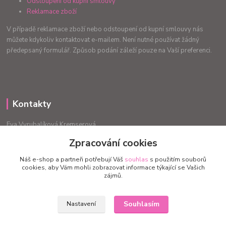
Odstoupení od kupní smlouvy
Reklamace zboží
V případě reklamace zboží nebo odstoupení od kupní smlouvy nás
můžete kdykoliv kontaktovat e-mailem. Není nutné používat žádný
předepsaný formulář. Způsob podání záleží pouze na Vaší preferenci.
Kontakty
Eva Vyrubalíková Kremserová
+420775240999
Zpracování cookies
info.radost@email.cz
Náš e-shop a partneři potřebují Váš
souhlas
s použitím souborů
cookies, aby Vám mohli zobrazovat informace týkající se Vašich
zájmů.
Souhlasím
Nastavení
Upravit sběr cookies.