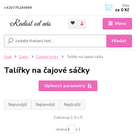
0
ks
+420775240999
za
0 Kč
Menu
Hledat
Úvod
Dárky
Dárkové hrnky
Talířky na čajové sáčky
Talířky na čajové sáčky
Upřesnit parametry
Nejnovější
Nejlevnější
Nejdražší
Zobrazuji 1-5 z 5
strana
z 1