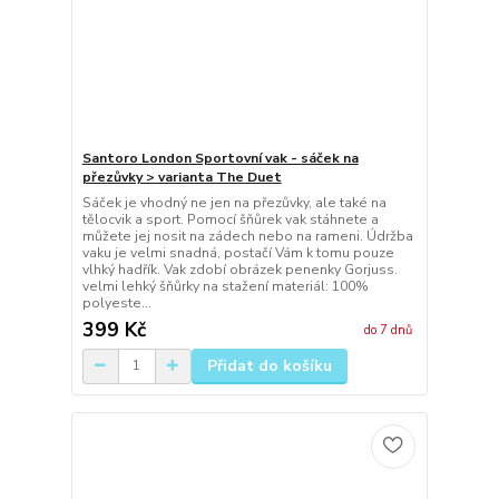
Santoro London Sportovní vak - sáček na
přezůvky > varianta The Duet
Sáček je vhodný ne jen na přezůvky, ale také na
tělocvik a sport. Pomocí šňůrek vak stáhnete a
můžete jej nosit na zádech nebo na rameni. Údržba
vaku je velmi snadná, postačí Vám k tomu pouze
vlhký hadřík. Vak zdobí obrázek penenky Gorjuss.
velmi lehký šňůrky na stažení materiál: 100%
polyeste...
399 Kč
do 7 dnů
Přidat do košíku