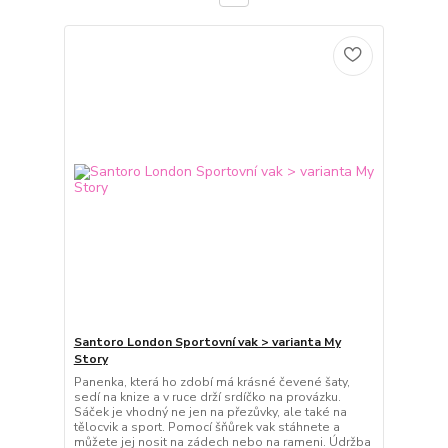
Santoro London Sportovní vak > varianta My
Story
Panenka, která ho zdobí má krásné čevené šaty,
sedí na knize a v ruce drží srdíčko na provázku.
Sáček je vhodný ne jen na přezůvky, ale také na
tělocvik a sport. Pomocí šňůrek vak stáhnete a
můžete jej nosit na zádech nebo na rameni. Údržba