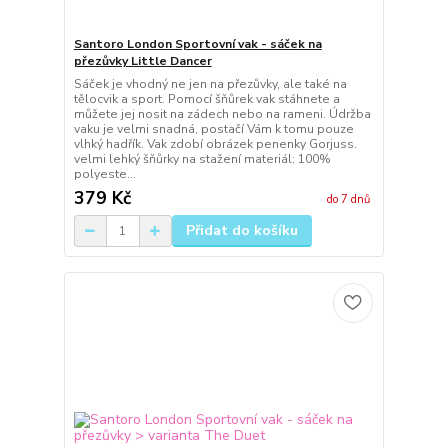
Santoro London Sportovní vak - sáček na
přezůvky Little Dancer
Sáček je vhodný ne jen na přezůvky, ale také na
tělocvik a sport. Pomocí šňůrek vak stáhnete a
můžete jej nosit na zádech nebo na rameni. Údržba
vaku je velmi snadná, postačí Vám k tomu pouze
vlhký hadřík. Vak zdobí obrázek penenky Gorjuss.
velmi lehký šňůrky na stažení materiál: 100%
polyeste...
379 Kč
do 7 dnů
Přidat do košíku