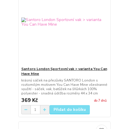
Santoro London Sportovní vak > varianta You Can
Have Mine
krásný sáček na přezůvky SANTORO London s
roztomilým motivem You Can Have Mine všestranné
využití - sáček, vak, batůžek na šňůrkách 100%
polyester - snadná údržba rozměry 44 x 34 cm
369 Kč
do 7 dnů
Přidat do košíku