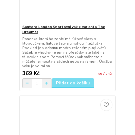
Santoro London Sportovní vak > varianta The
Dreamer
Panenka, která ho zdobí má růžové vlasy s
kloboučkem, fialové šaty a u nohou jí leží liška.
Podklad je v odstínu modro zeleném plný květů.
Sáček je vhodný ne jen na přezůvky, ale také na
tělocvik a sport. Pomocí šňůrek vak stáhnete a
můžete jej nosit na zádech nebo na rameni. Údržba
vaku je velmi sn...
369 Kč
do 7 dnů
Přidat do košíku