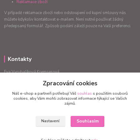
Reklamace zboží
V případě reklamace zboží nebo odstoupení od kupní smlouvy nás
můžete kdykoliv kontaktovat e-mailem. Není nutné používat žádný
předepsaný formulář. Způsob podání záleží pouze na Vaší preferenci.
Kontakty
Eva Vyrubalíková Kremserová
+420775240999
Zpracování cookies
info.radost@email.cz
Náš e-shop a partneři potřebují Váš
souhlas
s použitím souborů
cookies, aby Vám mohli zobrazovat informace týkající se Vašich
zájmů.
Souhlasím
Nastavení
Upravit sběr cookies.