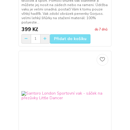
tělocvik a sport. Pomocí šňůrek vak stáhnete a
můžete jej nosit na zádech nebo na rameni. Údržba
vaku je velmi snadná, postačí Vám k tomu pouze
vlhký hadřík. Vak zdobí obrázek penenky Gorjuss.
velmi lehký šňůrky na stažení materiál: 100%
polyeste...
399 Kč
do 7 dnů
Přidat do košíku