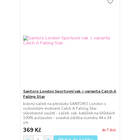
Santoro London Sportovní vak > varianta Catch A
Falling Star
krásný sáček na přezůvky SANTORO London s
roztomilým motivem Catch A Falling Star
všestranné využití - sáček, vak, batůžek na šňůrkách
100% polyester - snadná údržba rozměry 44 x 34
cm
369 Kč
do 7 dnů