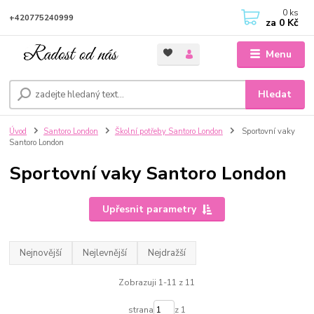
0
ks
+420775240999
za
0 Kč
Menu
Hledat
Úvod
Santoro London
Školní potřeby Santoro London
Sportovní vaky
Santoro London
Sportovní vaky Santoro London
Upřesnit parametry
Nejnovější
Nejlevnější
Nejdražší
Zobrazuji 1-11 z 11
strana
z 1