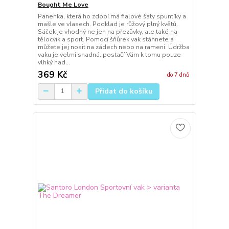
Bought Me Love
Panenka, která ho zdobí má fialové šaty spuntíky a
mašle ve vlasech. Podklad je růžový plný květů.
Sáček je vhodný ne jen na přezůvky, ale také na
tělocvik a sport. Pomocí šňůrek vak stáhnete a
můžete jej nosit na zádech nebo na rameni. Údržba
vaku je velmi snadná, postačí Vám k tomu pouze
vlhký had...
369 Kč
do 7 dnů
Přidat do košíku