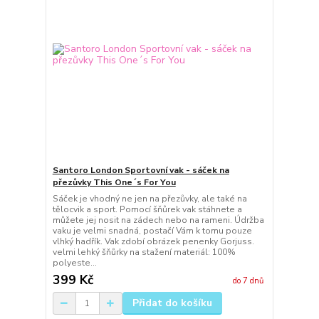
Santoro London Sportovní vak - sáček na
přezůvky This One´s For You
Sáček je vhodný ne jen na přezůvky, ale také na
tělocvik a sport. Pomocí šňůrek vak stáhnete a
můžete jej nosit na zádech nebo na rameni. Údržba
vaku je velmi snadná, postačí Vám k tomu pouze
vlhký hadřík. Vak zdobí obrázek penenky Gorjuss.
velmi lehký šňůrky na stažení materiál: 100%
polyeste...
399 Kč
do 7 dnů
Přidat do košíku