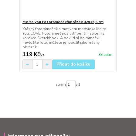
Me to you Fotorámeček/obrázek 32x16,5 cm
Krásný fotorámeček s motivem medvídka Me to
You, LOVE. Fotorámeček s vytříbeným stylem z
kolekce Sketchbook. A pokud si do rámečku
nevložíte foto, můžete jej použít jako krásný
obrázek.
119 Kč
Skladem
/
ks
Přidat do košíku
strana
z 1
Informace pro zákazníky