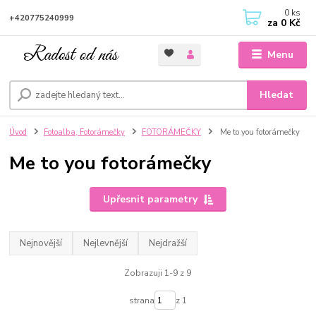
0
ks
+420775240999
za
0 Kč
Menu
Hledat
Úvod
Fotoalba, Fotorámečky
FOTORÁMEČKY
Me to you fotorámečky
Me to you fotorámečky
Upřesnit parametry
Nejnovější
Nejlevnější
Nejdražší
Zobrazuji 1-9 z 9
strana
z 1