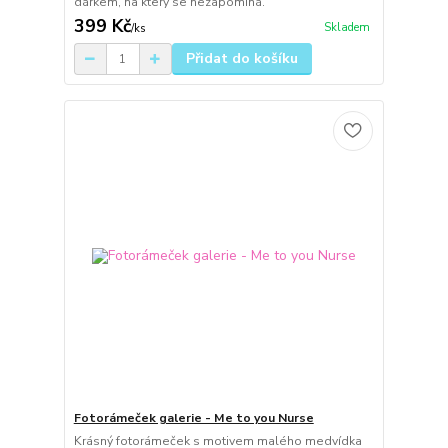
dárkem, na který se nezapomíná.
399 Kč
Skladem
/
ks
Přidat do košíku
Fotorámeček galerie - Me to you Nurse
Krásný fotorámeček s motivem malého medvídka