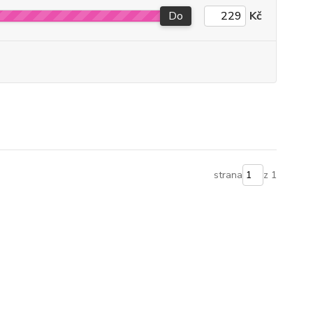
Do
Kč
strana
z 1