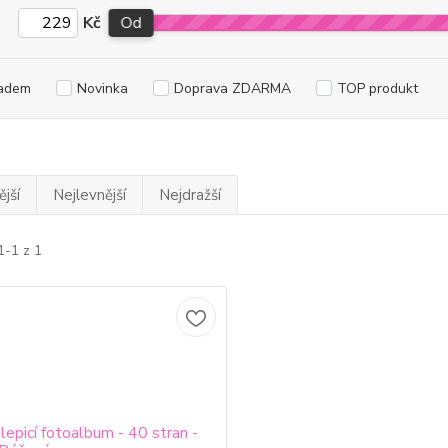
Kč
Od
adem
Novinka
Doprava ZDARMA
TOP produkt
jší
Nejlevnější
Nejdražší
1-1 z 1