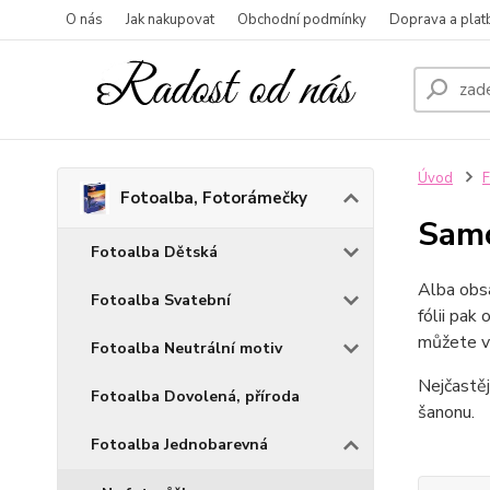
O nás
Jak nakupovat
Obchodní podmínky
Doprava a plat
Úvod
F
Fotoalba, Fotorámečky
Samo
Fotoalba Dětská
Alba obsa
Fotoalba Svatební
fólii pak
můžete vk
Fotoalba Neutrální motiv
Nejčastěj
Fotoalba Dovolená, příroda
šanonu.
Fotoalba Jednobarevná