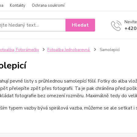
ba
Kontakty
Ochrana soukromí
Nevíte
Hledat
+420
otoalba, Fotorámečky
Fotoalba Jednobarevná
Samolepicí
lepicí
hují pevné listy s průhlednou samolepící fólií. Fotky do alba vložít
 opět přelepíte zpět přes fotografii. Ta je pak chráněna před po
ládat fotografie bez omezení rozměru. Maximálně tedy do veliko
ším typem vazby bývá spirálová vazba, můžeme se ale setkat i s