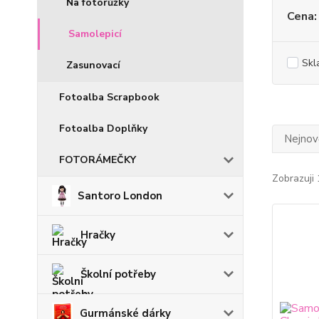
Na fotorůžky
Cena:
Samolepicí
Skl
Zasunovací
Fotoalba Scrapbook
Fotoalba Doplňky
Nejnově
FOTORÁMEČKY
Zobrazuji 
Santoro London
Hračky
Školní potřeby
Gurmánské dárky