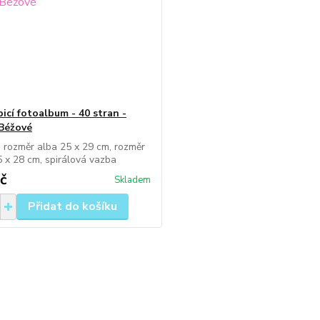
icí fotoalbum - 40 stran -
 Béžové
, rozměr alba 25 x 29 cm, rozměr
,5 x 28 cm, spirálová vazba
č
Skladem
Přidat do košíku