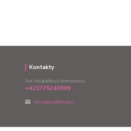
Kontakty
Eva Vyrubalíková Kremserová
+420775240999
info.radost@email.cz