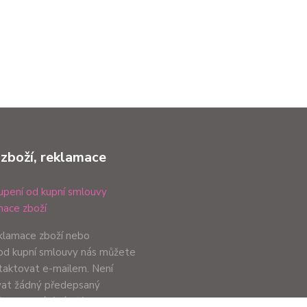
 zboží, reklamace
pení od kupní smlouvy
ace zboží
eklamace zboží nebo
od kupní smlouvy nás můžete
ntaktovat e-mailem. Není
vat žádný předepsaný
ůsob podání záleží pouze na