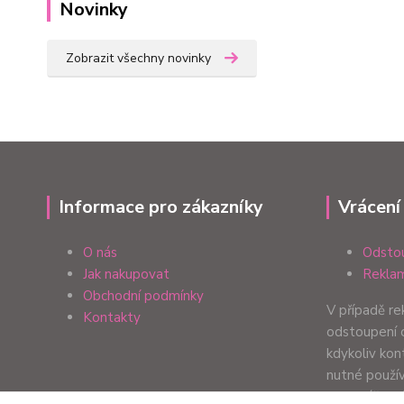
Novinky
Zobrazit všechny novinky
Informace pro zákazníky
Vrácení
O nás
Odstou
Jak nakupovat
Reklam
Obchodní podmínky
V případě r
Kontakty
odstoupení 
kdykoliv ko
nutné použí
formulář. Zp