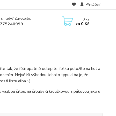
Přihlášení
 si rady? Zavolejte.
0
ks
za
0 Kč
775240999
e tak, že fólii opatrně odlepíte, fotku položíte na list a
škozením. Největší výhodou tohoto typu alba je, že
sti listu alba :-)
 vazbou šitou, na šrouby či kroužkovou a pákovou jako u