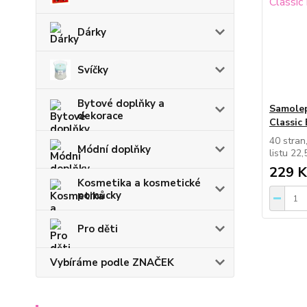
Dárky
Svíčky
Bytové doplňky a
Samolep
dekorace
Classic
40 stran
Módní doplňky
listu 22
229 K
Kosmetika a kosmetické
pomůcky
Pro děti
Vybíráme podle ZNAČEK