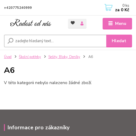
0
ks
+420775240999
za
0 Kč
Menu
Hledat
Úvod
Školní potřeby
Sešity, Bloky, Deníky
A6
A6
V této kategorii nebylo nalezeno žádné zboží.
Informace pro zákazníky