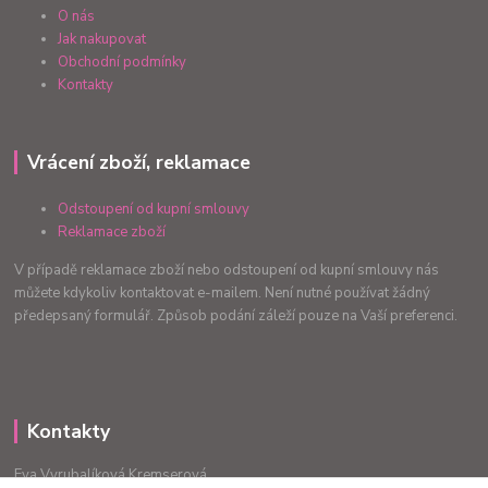
O nás
Jak nakupovat
Obchodní podmínky
Kontakty
Vrácení zboží, reklamace
Odstoupení od kupní smlouvy
Reklamace zboží
V případě reklamace zboží nebo odstoupení od kupní smlouvy nás
můžete kdykoliv kontaktovat e-mailem. Není nutné používat žádný
předepsaný formulář. Způsob podání záleží pouze na Vaší preferenci.
Kontakty
Eva Vyrubalíková Kremserová