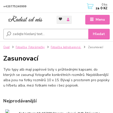
0
ks
+420775240999
za
0 Kč
Menu
Hledat
Úvod
Fotoalba, Fotorámečky
Fotoalba Jednobarevná
Zasunovací
Zasunovací
Tyto typy alb mají papírové listy s průhlednými kapsami, do
kterých se zasunují fotografie konkrétních rozměrů. Nejoblíbenější
alba jsou na fotky rozměrů 10 x 15. Bývají s prostorem pro popisky
u hřbetu alba, mezi fotkami nebo i bez popisek.
Nejprodávanější