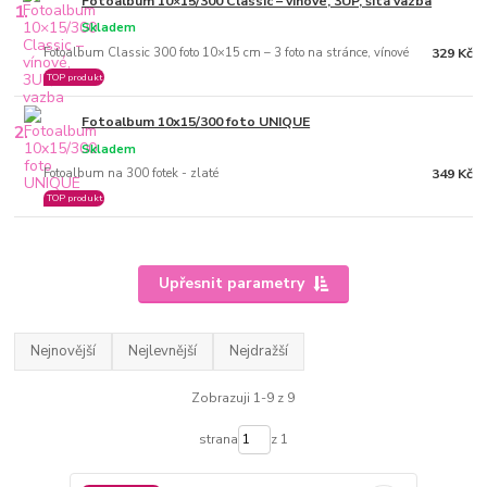
Fotoalbum 10×15/300 Classic – vínové, 3UP, šitá vazba
1.
Skladem
Fotoalbum Classic 300 foto 10×15 cm – 3 foto na stránce, vínové
329 Kč
TOP produkt
Fotoalbum 10x15/300 foto UNIQUE
2.
Skladem
Fotoalbum na 300 fotek - zlaté
349 Kč
TOP produkt
Upřesnit parametry
Nejnovější
Nejlevnější
Nejdražší
Zobrazuji 1-9 z 9
strana
z 1