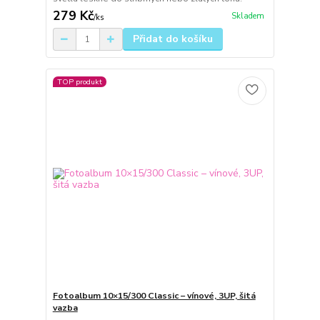
279 Kč
Skladem
/
ks
Přidat do košíku
TOP produkt
Fotoalbum 10×15/300 Classic – vínové, 3UP, šitá
vazba