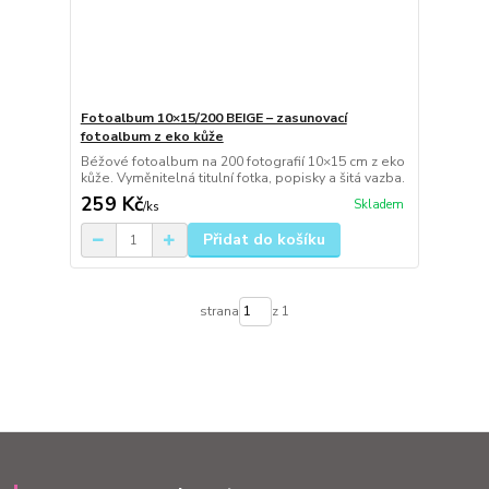
Fotoalbum 10×15/200 BEIGE – zasunovací
fotoalbum z eko kůže
Béžové fotoalbum na 200 fotografií 10×15 cm z eko
kůže. Vyměnitelná titulní fotka, popisky a šitá vazba.
259 Kč
Skladem
/
ks
Přidat do košíku
strana
z 1