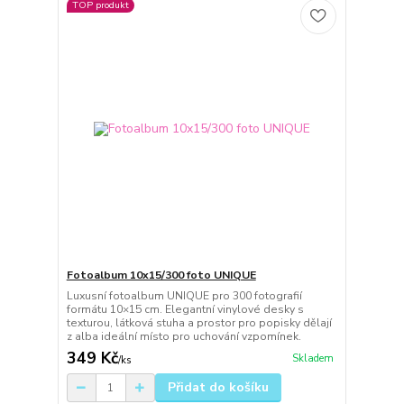
TOP produkt
Fotoalbum 10x15/300 foto UNIQUE
Luxusní fotoalbum UNIQUE pro 300 fotografií
formátu 10×15 cm. Elegantní vinylové desky s
texturou, látková stuha a prostor pro popisky dělají
z alba ideální místo pro uchování vzpomínek.
349 Kč
Skladem
/
ks
Přidat do košíku