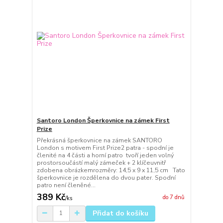
Santoro London Šperkovnice na zámek First
Prize
Překrásná šperkovnice na zámek SANTORO
London s motivem First Prize2 patra - spodní je
členité na 4 části a horní patro tvoří jeden volný
prostorsoučástí malý zámeček + 2 klíčeuvnitř
zdobena obrázkemrozměry: 14,5 x 9 x 11,5 cm Tato
šperkovnice je rozdělena do dvou pater. Spodní
patro není členěné...
389 Kč
do 7 dnů
/
ks
Přidat do košíku