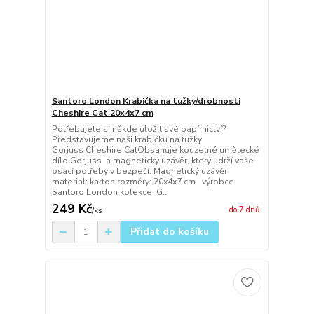
Santoro London Krabička na tužky/drobnosti
Cheshire Cat 20x4x7 cm
Potřebujete si někde uložit své papírnictví?
Představujeme naši krabičku na tužky
Gorjuss Cheshire CatObsahuje kouzelné umělecké
dílo Gorjuss a magnetický uzávěr, který udrží vaše
psací potřeby v bezpečí. Magnetický uzávěr
materiál: karton rozměry: 20x4x7 cm výrobce:
Santoro London kolekce: G...
249 Kč
do 7 dnů
/
ks
Přidat do košíku