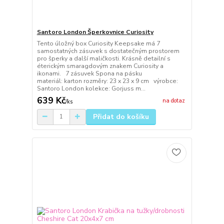
Santoro London Šperkovnice Curiosity
Tento úložný box Curiosity Keepsake má 7
samostatných zásuvek s dostatečným prostorem
pro šperky a další maličkosti. Krásně detailní s
éterickým smaragdovým znakem Curiosity a
ikonami. 7 zásuvek Spona na pásku
materiál: karton rozměry: 23 x 23 x 9 cm výrobce:
Santoro London kolekce: Gorjuss m...
639 Kč
na dotaz
/
ks
Přidat do košíku