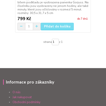
bílem podkladu je vyobrazena panenka Gorjuss. Na
číselníku jsou vyobrazeny ne jenom hodiny, ale také
minuty, které jsou očíslovány v rozmezí 5 minut.
rozměry: 30,5 x 31,7 x 5 cm
799 Kč
do 7 dnů
Přidat do košíku
strana
z 1
Informace pro zákazníky
O nás
Jak nakupovat
Obchodní podmínky