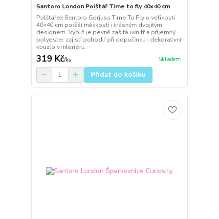
Santoro London Polštář Time to fly 40x40 cm
Polštářek Santoro Gorjuss Time To Fly o velikosti
40×40 cm potěší měkkostí i krásným dvojitým
designem. Výplň je pevně zašitá uvnitř a příjemný
polyester zajistí pohodlí při odpočinku i dekorativní
kouzlo v interiéru.
319 Kč
Skladem
/
ks
Přidat do košíku