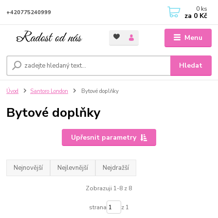
0
ks
+420775240999
za
0 Kč
Menu
Hledat
Úvod
Santoro London
Bytové doplňky
Bytové doplňky
Upřesnit parametry
Nejnovější
Nejlevnější
Nejdražší
Zobrazuji 1-8 z 8
strana
z 1