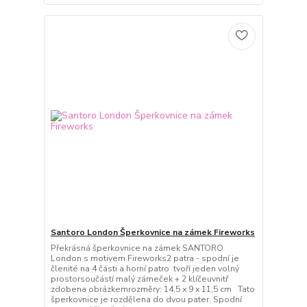
Santoro London Šperkovnice na zámek Fireworks
Překrásná šperkovnice na zámek SANTORO
London s motivem Fireworks2 patra - spodní je
členité na 4 části a horní patro tvoří jeden volný
prostorsoučástí malý zámeček + 2 klíčeuvnitř
zdobena obrázkemrozměry: 14,5 x 9 x 11,5 cm Tato
šperkovnice je rozdělena do dvou pater. Spodní