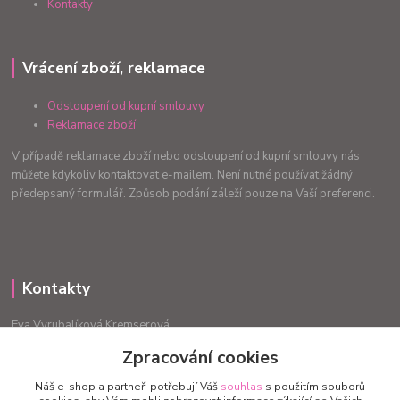
Kontakty
Vrácení zboží, reklamace
Odstoupení od kupní smlouvy
Reklamace zboží
V případě reklamace zboží nebo odstoupení od kupní smlouvy nás
můžete kdykoliv kontaktovat e-mailem. Není nutné používat žádný
předepsaný formulář. Způsob podání záleží pouze na Vaší preferenci.
Kontakty
Eva Vyrubalíková Kremserová
+420775240999
Zpracování cookies
info.radost@email.cz
Náš e-shop a partneři potřebují Váš
souhlas
s použitím souborů