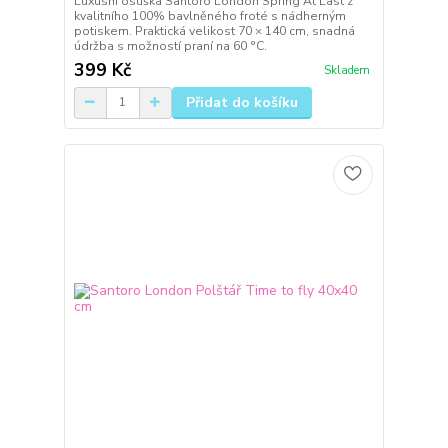
Luxusní osuška Santoro London Spring At Last z
kvalitního 100% bavlněného froté s nádherným
potiskem. Praktická velikost 70 × 140 cm, snadná
údržba s možností praní na 60 °C.
399 Kč
Skladem
Přidat do košíku