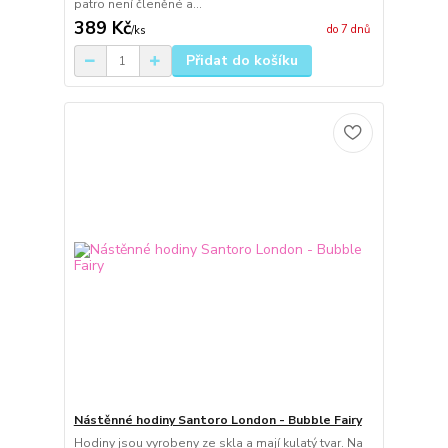
patro není členěné a...
389 Kč
do 7 dnů
/
ks
Přidat do košíku
Nástěnné hodiny Santoro London - Bubble Fairy
Hodiny jsou vyrobeny ze skla a mají kulatý tvar. Na