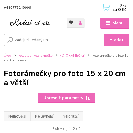
0
ks
+420775240999
za
0 Kč
Menu
Hledat
Úvod
Fotoalba, Fotorámečky
FOTORÁMEČKY
Fotorámečky pro foto 15
x 20 cm a větší
Fotorámečky pro foto 15 x 20 cm
a větší
Upřesnit parametry
Nejnovější
Nejlevnější
Nejdražší
Zobrazuji 1-2 z 2