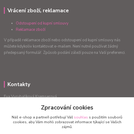
Vrácení zboží, reklamace
Odstoupení od kupní smlouvy
Reklamace zboží
V případě reklamace zboží nebo odstoupení od kupní smlouvy nás
můžete kdykoliv kontaktovat e-mailem. Není nutné používat žádný
předepsaný formulář. Způsob podání záleží pouze na Vaší preferenci.
Kontakty
Eva Vyrubalíková Kremserová
+420775240999
Zpracování cookies
info.radost@email.cz
Náš e-shop a partneři potřebují Váš
souhlas
s použitím souborů
cookies, aby Vám mohli zobrazovat informace týkající se Vašich
zájmů.