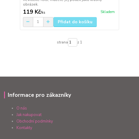
obrázek.
119 Kč
Skladem
/
ks
Přidat do košíku
strana
z 1
Informace pro zákazníky
O nás
Jak nakupovat
Obchodní podmínky
Kontakty