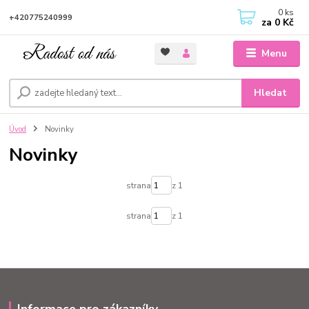
0
ks
+420775240999
za
0 Kč
Menu
Hledat
Úvod
Novinky
Novinky
strana
z 1
strana
z 1
Informace pro zákazníky