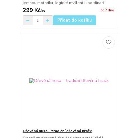
jemnou motoriku, logické myšlení i koordinaci.
299 Kč
do 7 dnů
/
ks
Přidat do košíku
Dřevěná husa – tradiční dřevěná hračk
Krásně zpracovaná dřevěná husa potěší děti i