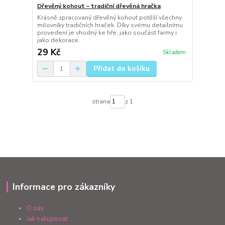
Dřevěný kohout – tradiční dřevěná hračka
Krásně zpracovaný dřevěný kohout potěší všechny
milovníky tradičních hraček. Díky svému detailnímu
provedení je vhodný ke hře, jako součást farmy i
jako dekorace.
29 Kč
Skladem
Přidat do košíku
strana
z 1
Informace pro zákazníky
O nás
Jak nakupovat