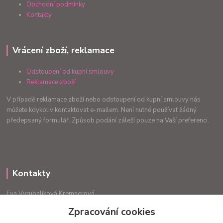
Obchodní podmínky
Kontakty
Vrácení zboží, reklamace
Odstoupení od kupní smlouvy
Reklamace zboží
V případě reklamace zboží nebo odstoupení od kupní smlouvy nás
můžete kdykoliv kontaktovat e-mailem. Není nutné používat žádný
předepsaný formulář. Způsob podání záleží pouze na Vaší preferenci.
Kontakty
Eva Vyrubalíková Kremserová
+420775240999
Zpracování cookies