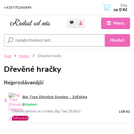
0
ks
+420775240999
za
0 Kč
Menu
Hledat
Úvod
Hračky
Dřevěné hračky
Dřevěné hračky
Nejprodávanější
Big Tree Dřevěné Domino - Zvířátka
1.
Skladem
Dřevěné domino se zvířátky Big Tree 28 dílků
109 Kč
TOP produkt