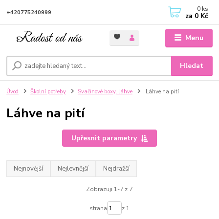
0
ks
+420775240999
za
0 Kč
Menu
Hledat
Úvod
Školní potřeby
Svačinové boxy, láhve
Láhve na pití
Láhve na pití
Upřesnit parametry
Nejnovější
Nejlevnější
Nejdražší
Zobrazuji 1-7 z 7
strana
z 1