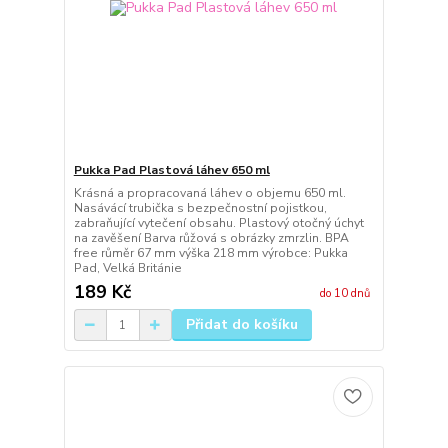
Pukka Pad Plastová láhev 650 ml
Krásná a propracovaná láhev o objemu 650 ml.
Nasávácí trubička s bezpečnostní pojistkou,
zabraňující vytečení obsahu. Plastový otočný úchyt
na zavěšení Barva růžová s obrázky zmrzlin. BPA
free růměr 67 mm výška 218 mm výrobce: Pukka
Pad, Velká Británie
189 Kč
do 10 dnů
Přidat do košíku