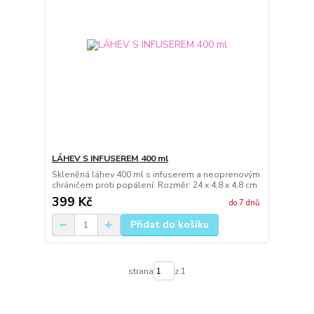
LÁHEV S INFUSEREM 400 ml
Skleněná láhev 400 ml s infuserem a neoprenovým
chráničem proti popálení. Rozměr: 24 x 4,8 x 4,8 cm
399 Kč
do 7 dnů
Přidat do košíku
strana
z 1