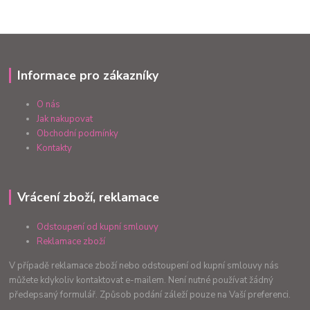
Informace pro zákazníky
O nás
Jak nakupovat
Obchodní podmínky
Kontakty
Vrácení zboží, reklamace
Odstoupení od kupní smlouvy
Reklamace zboží
V případě reklamace zboží nebo odstoupení od kupní smlouvy nás
můžete kdykoliv kontaktovat e-mailem. Není nutné používat žádný
předepsaný formulář. Způsob podání záleží pouze na Vaší preferenci.