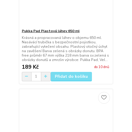
Pukka Pad Plastová láhev 650 ml
Krásná a propracovaná láhev o objemu 650 ml.
Nasávácí trubička s bezpečnostní pojistkou,
zabraňující vytečení obsahu. Plastový otočný úchyt
na zavěšení Barva zelená s obrázky donutu. BPA
free průměr 67 mm výška 218 mm barva sv.zelená s
obrázky donutů a zmrzlin výrobce: Pukka Pad, Vel...
189 Kč
do 10 dnů
Přidat do košíku