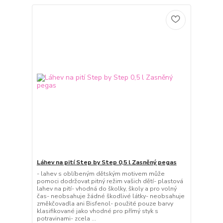
Láhev na pití Step by Step 0,5 l Zasněný pegas
- lahev s oblíbeným dětským motivem může
pomoci dodržovat pitný režim vašich dětí- plastová
lahev na pití- vhodná do školky, školy a pro volný
čas- neobsahuje žádné škodlivé látky- neobsahuje
změkčovadla ani Bisfenol- použité pouze barvy
klasifikované jako vhodné pro přímý styk s
potravinami- zcela ...