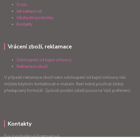
O nás
Jak nakupovat
Obchodní podmínky
Kontakty
Vrácení zboží, reklamace
Odstoupení od kupní smlouvy
Reklamace zboží
V případě reklamace zboží nebo odstoupení od kupní smlouvy nás
můžete kdykoliv kontaktovat e-mailem. Není nutné používat žádný
předepsaný formulář. Způsob podání záleží pouze na Vaší preferenci.
Kontakty
Eva Vyrubalíková Kremserová