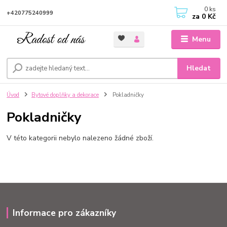
0
ks
+420775240999
za
0 Kč
Menu
Hledat
Úvod
Bytové doplňky a dekorace
Pokladničky
Pokladničky
V této kategorii nebylo nalezeno žádné zboží.
Informace pro zákazníky