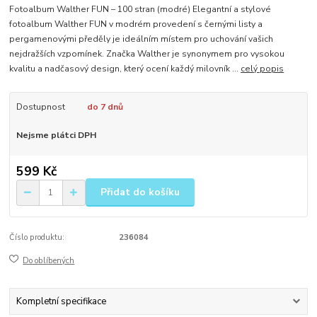
Fotoalbum Walther FUN – 100 stran (modré) Elegantní a stylové
fotoalbum Walther FUN v modrém provedení s černými listy a
pergamenovými předěly je ideálním místem pro uchování vašich
nejdražších vzpomínek. Značka Walther je synonymem pro vysokou
kvalitu a nadčasový design, který ocení každý milovník ...
celý popis
Dostupnost
do 7 dnů
Nejsme plátci DPH
599 Kč
Přidat do košíku
Číslo produktu:
236084
Do oblíbených
Kompletní specifikace