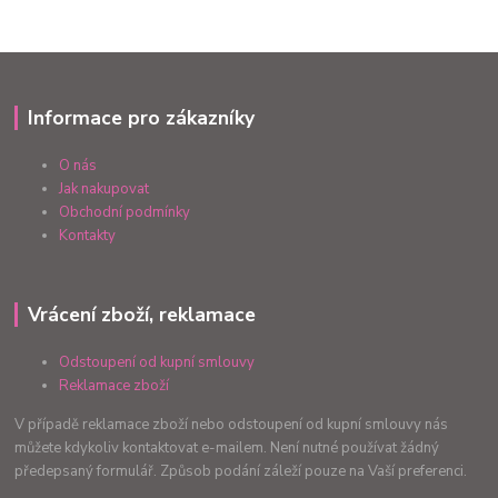
Informace pro zákazníky
O nás
Jak nakupovat
Obchodní podmínky
Kontakty
Vrácení zboží, reklamace
Odstoupení od kupní smlouvy
Reklamace zboží
V případě reklamace zboží nebo odstoupení od kupní smlouvy nás
můžete kdykoliv kontaktovat e-mailem. Není nutné používat žádný
předepsaný formulář. Způsob podání záleží pouze na Vaší preferenci.