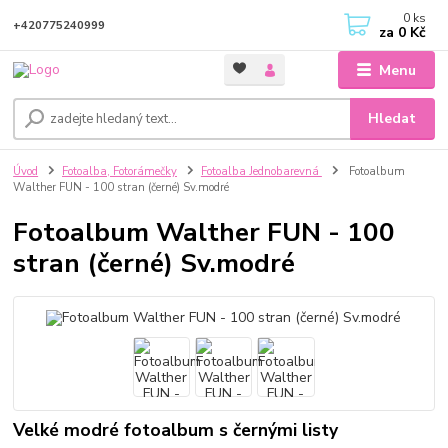
0
ks
+420775240999
za
0 Kč
Menu
Hledat
Úvod
Fotoalba, Fotorámečky
Fotoalba Jednobarevná
Fotoalbum
Walther FUN - 100 stran (černé) Sv.modré
Fotoalbum Walther FUN - 100
stran (černé) Sv.modré
Velké modré fotoalbum s černými listy