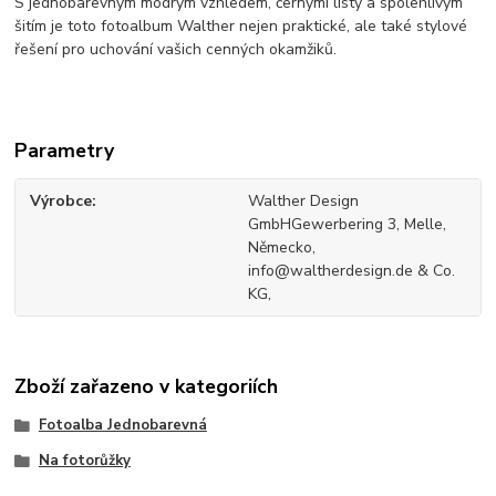
S jednobarevným modrým vzhledem, černými listy a spolehlivým
šitím je toto fotoalbum Walther nejen praktické, ale také stylové
řešení pro uchování vašich cenných okamžiků.
Parametry
Výrobce
Walther Design
GmbHGewerbering 3, Melle,
Německo,
info@waltherdesign.de & Co.
KG,
Zboží zařazeno v kategoriích
Fotoalba Jednobarevná
Na fotorůžky