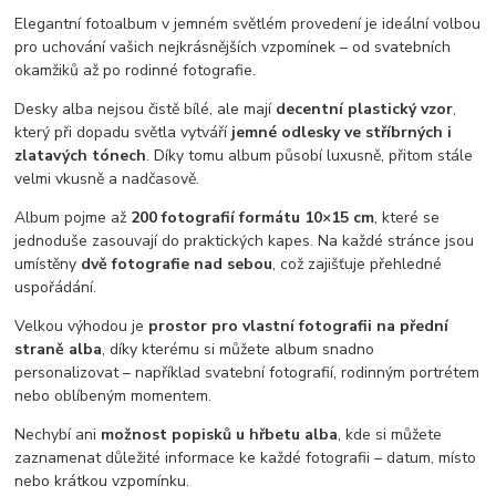
Elegantní fotoalbum v jemném světlém provedení je ideální volbou
pro uchování vašich nejkrásnějších vzpomínek – od svatebních
okamžiků až po rodinné fotografie.
Desky alba nejsou čistě bílé, ale mají
decentní plastický vzor
,
který při dopadu světla vytváří
jemné odlesky ve stříbrných i
zlatavých tónech
. Díky tomu album působí luxusně, přitom stále
velmi vkusně a nadčasově.
Album pojme až
200 fotografií formátu 10×15 cm
, které se
jednoduše zasouvají do praktických kapes. Na každé stránce jsou
umístěny
dvě fotografie nad sebou
, což zajišťuje přehledné
uspořádání.
Velkou výhodou je
prostor pro vlastní fotografii na přední
straně alba
, díky kterému si můžete album snadno
personalizovat – například svatební fotografií, rodinným portrétem
nebo oblíbeným momentem.
Nechybí ani
možnost popisků u hřbetu alba
, kde si můžete
zaznamenat důležité informace ke každé fotografii – datum, místo
nebo krátkou vzpomínku.