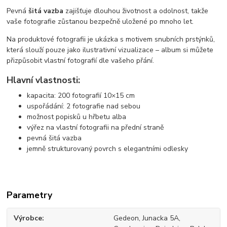
Pevná
šitá vazba
zajišťuje dlouhou životnost a odolnost, takže
vaše fotografie zůstanou bezpečně uložené po mnoho let.
Na produktové fotografii je ukázka s motivem snubních prstýnků,
která slouží pouze jako ilustrativní vizualizace – album si můžete
přizpůsobit vlastní fotografií dle vašeho přání.
Hlavní vlastnosti:
kapacita: 200 fotografií 10×15 cm
uspořádání: 2 fotografie nad sebou
možnost popisků u hřbetu alba
výřez na vlastní fotografii na přední straně
pevná šitá vazba
jemně strukturovaný povrch s elegantními odlesky
Parametry
Výrobce
Gedeon, Junacka 5A,