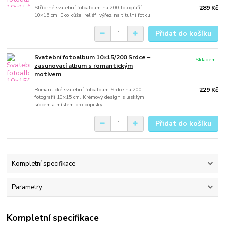
Stříbrné svatební fotoalbum na 200 fotografií
289 Kč
10×15 cm. Eko kůže, reliéf, výřez na titulní fotku.
Přidat do košíku
Svatební fotoalbum 10×15/200 Srdce –
Skladem
zasunovací album s romantickým
motivem
Romantické svatební fotoalbum Srdce na 200
229 Kč
fotografií 10×15 cm. Krémový design s lesklým
srdcem a místem pro popisky.
Přidat do košíku
Kompletní specifikace
Parametry
Kompletní specifikace