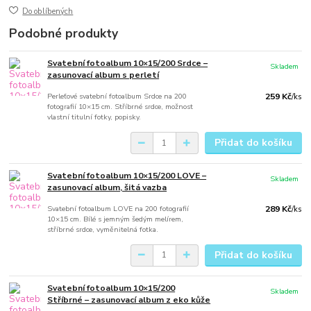
Do oblíbených
Podobné produkty
Svatební fotoalbum 10×15/200 Srdce –
Skladem
zasunovací album s perletí
Perleťové svatební fotoalbum Srdce na 200
259 Kč
/
ks
fotografií 10×15 cm. Stříbrné srdce, možnost
vlastní titulní fotky, popisky.
Přidat do košíku
Svatební fotoalbum 10×15/200 LOVE –
Skladem
zasunovací album, šitá vazba
Svatební fotoalbum LOVE na 200 fotografií
289 Kč
/
ks
10×15 cm. Bílé s jemným šedým melírem,
stříbrné srdce, vyměnitelná fotka.
Přidat do košíku
Svatební fotoalbum 10×15/200
Skladem
Stříbrné – zasunovací album z eko kůže