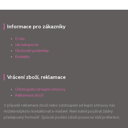
Informace pro zákazníky
O nás
Jak nakupovat
Obchodní podmínky
Kontakty
Vrácení zboží, reklamace
Odstoupení od kupní smlouvy
Reklamace zboží
V případě reklamace zboží nebo odstoupení od kupní smlouvy nás
můžete kdykoliv kontaktovat e-mailem. Není nutné používat žádný
předepsaný formulář. Způsob podání záleží pouze na Vaší preferenci.