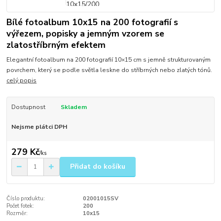
Bílé fotoalbum 10x15 na 200 fotografií s
výřezem, popisky a jemným vzorem se
zlatostříbrným efektem
Elegantní fotoalbum na 200 fotografií 10×15 cm s jemně strukturovaným
povrchem, který se podle světla leskne do stříbrných nebo zlatých tónů.
celý popis
Dostupnost
Skladem
Nejsme plátci DPH
279 Kč
/
ks
Přidat do košíku
Číslo produktu:
02001015SV
Počet fotek:
200
Rozměr:
10x15