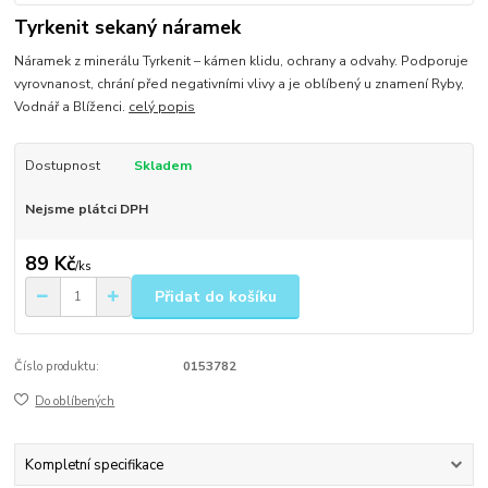
Tyrkenit sekaný náramek
Náramek z minerálu Tyrkenit – kámen klidu, ochrany a odvahy. Podporuje
vyrovnanost, chrání před negativními vlivy a je oblíbený u znamení Ryby,
Vodnář a Blíženci.
celý popis
Dostupnost
Skladem
Nejsme plátci DPH
89 Kč
/
ks
Přidat do košíku
Číslo produktu:
0153782
Do oblíbených
Kompletní specifikace