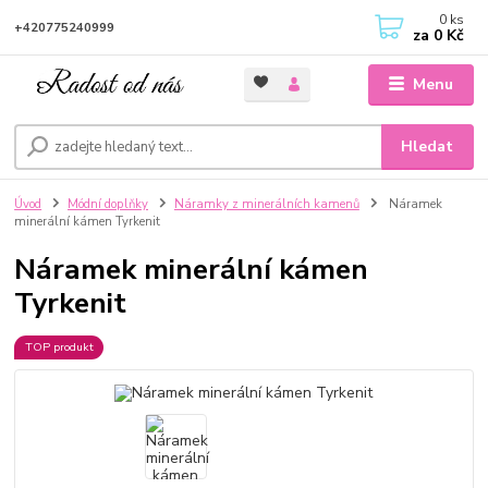
0
ks
+420775240999
za
0 Kč
Menu
Hledat
Úvod
Módní doplňky
Náramky z minerálních kamenů
Náramek
minerální kámen Tyrkenit
Náramek minerální kámen
Tyrkenit
TOP produkt