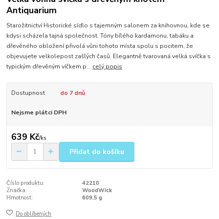
Antiquarium
Starožitnictví Historické sídlo s tajemným salonem za knihovnou, kde se
kdysi scházela tajná společnost. Tóny bílého kardamonu, tabáku a
dřevěného obložení přivolá vůni tohoto místa spolu s pocitem, že
objevujete velkolepost zašlých časů. Elegantně tvarovaná velká svíčka s
typickým dřevěným víčkem p...
celý popis
Dostupnost
do 7 dnů
Nejsme plátci DPH
639 Kč
/
ks
Přidat do košíku
Číslo produktu:
42210
Značka:
WoodWick
Hmotnost:
609,5 g
Do oblíbených