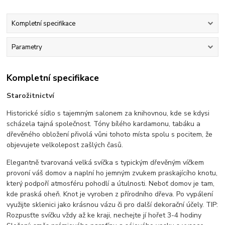
Kompletní specifikace
Parametry
Kompletní specifikace
Starožitnictví
Historické sídlo s tajemným salonem za knihovnou, kde se kdysi
scházela tajná společnost. Tóny bílého kardamonu, tabáku a
dřevěného obložení přivolá vůni tohoto místa spolu s pocitem, že
objevujete velkolepost zašlých časů.
Elegantně tvarovaná velká svíčka s typickým dřevěným víčkem
provoní váš domov a naplní ho jemným zvukem praskajícího knotu,
který podpoří atmosféru pohodlí a útulnosti. Neboť domov je tam,
kde praská oheň. Knot je vyroben z přírodního dřeva. Po vypálení
využijte sklenici jako krásnou vázu či pro další dekorační účely. TIP:
Rozpusťte svíčku vždy až ke kraji, nechejte jí hořet 3-4 hodiny