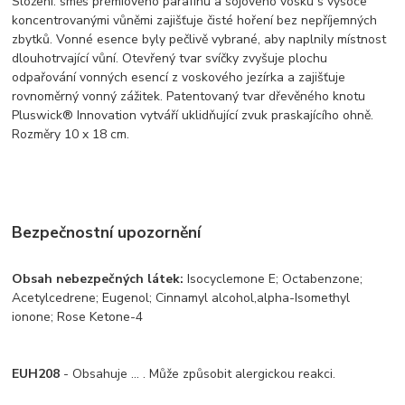
Složení: směs prémiového parafínu a sójového vosku s vysoce
koncentrovanými vůněmi zajišťuje čisté hoření bez nepříjemných
zbytků. Vonné esence byly pečlivě vybrané, aby naplnily místnost
dlouhotrvající vůní. Otevřený tvar svíčky zvyšuje plochu
odpařování vonných esencí z voskového jezírka a zajišťuje
rovnoměrný vonný zážitek. Patentovaný tvar dřevěného knotu
Pluswick® Innovation vytváří uklidňující zvuk praskajícího ohně.
Rozměry 10 x 18 cm.
Bezpečnostní upozornění
Obsah nebezpečných látek:
Isocyclemone E; Octabenzone;
Acetylcedrene; Eugenol; Cinnamyl alcohol,alpha-Isomethyl
ionone; Rose Ketone-4
EUH208
- Obsahuje ... . Může způsobit alergickou reakci.