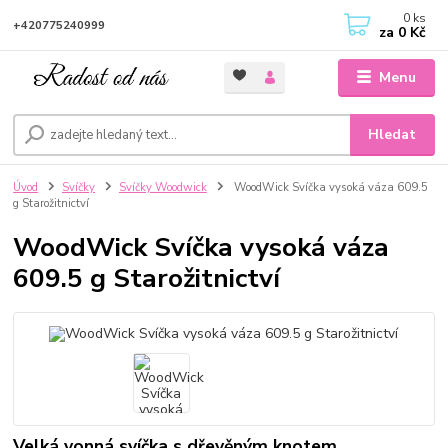
0
ks
+420775240999
za
0 Kč
Menu
Hledat
Úvod
Svíčky
Svíčky Woodwick
WoodWick Svíčka vysoká váza 609.5
g Starožitnictví
WoodWick Svíčka vysoká váza
609.5 g Starožitnictví
Velká vonná svíčka s dřevěným knotem