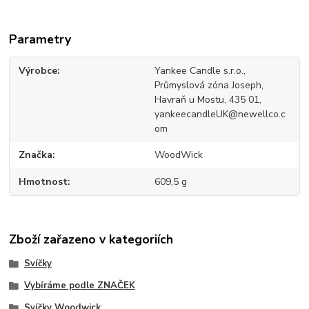
Parametry
Výrobce
Yankee Candle s.r.o.,
Průmyslová zóna Joseph,
Havraň u Mostu, 435 01,
yankeecandleUK@newellco.c
om
Značka
WoodWick
Hmotnost
609,5 g
Zboží zařazeno v kategoriích
Svíčky
Vybíráme podle ZNAČEK
Svíčky Woodwick