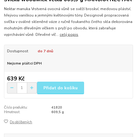
Nektar manuka Vrstvená ovocná vůně se svěží broskví, medovou pláství,
hřejivou vanilkou a jemnými květinovými tóny. Designově propracovaná
svíčka v oválné skleněné váze z ručně foukaného čirého skla dekorována
mohutným dřevěným víčkem s pryží po obvodu, která zabraňuje
vyprchávání vůně. Dřevěné víč...
celý popis
Dostupnost
do 7 dnů
Nejsme plátci DPH
639 Kč
Přidat do košíku
Číslo produktu:
41820
Hmotnost:
609,5 g
Do oblíbených