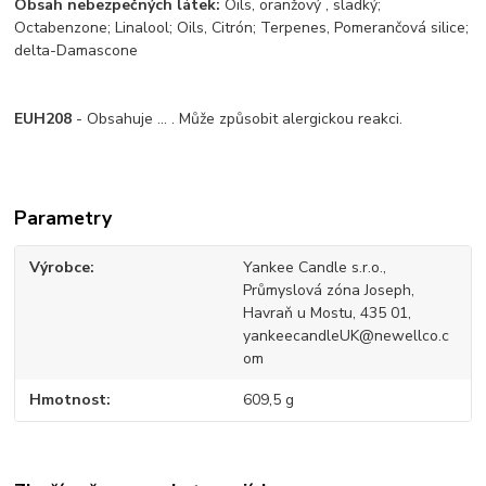
Obsah nebezpečných látek:
Oils, oranžový , sladký;
Octabenzone; Linalool; Oils, Citrón; Terpenes, Pomerančová silice;
delta-Damascone
EUH208
- Obsahuje ... . Může způsobit alergickou reakci.
Parametry
Výrobce
Yankee Candle s.r.o.,
Průmyslová zóna Joseph,
Havraň u Mostu, 435 01,
yankeecandleUK@newellco.c
om
Hmotnost
609,5 g