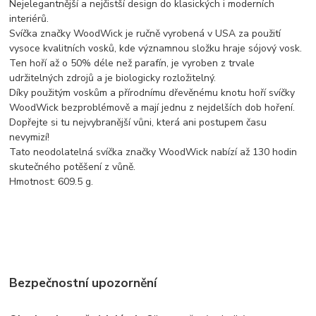
Nejelegantnější a nejčistší design do klasických i moderních
interiérů.
Svíčka značky WoodWick je ručně vyrobená v USA za použití
vysoce kvalitních vosků, kde významnou složku hraje sójový vosk.
Ten hoří až o 50% déle než parafín, je vyroben z trvale
udržitelných zdrojů a je biologicky rozložitelný.
Díky použitým voskům a přírodnímu dřevěnému knotu hoří svíčky
WoodWick bezproblémově a mají jednu z nejdelších dob hoření.
Dopřejte si tu nejvybranější vůni, která ani postupem času
nevymizí!
Tato neodolatelná svíčka značky WoodWick nabízí až 130 hodin
skutečného potěšení z vůně.
Hmotnost: 609.5 g.
Bezpečnostní upozornění