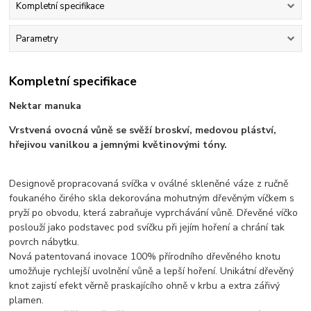
Kompletní specifikace
Parametry
Kompletní specifikace
Nektar manuka
Vrstvená ovocná vůně se svěží broskví, medovou pláství,
hřejivou vanilkou a jemnými květinovými tóny.
Designově propracovaná svíčka v oválné skleněné váze z ručně
foukaného čirého skla dekorována mohutným dřevěným víčkem s
pryží po obvodu, která zabraňuje vyprchávání vůně. Dřevěné víčko
poslouží jako podstavec pod svíčku při jejím hoření a chrání tak
povrch nábytku.
Nová patentovaná inovace 100% přírodního dřevěného knotu
umožňuje rychlejší uvolnění vůně a lepší hoření. Unikátní dřevěný
knot zajistí efekt věrně praskajícího ohně v krbu a extra zářivý
plamen.