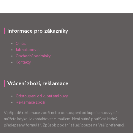
Informace pro zákazníky
O nás
Jak nakupovat
Obchodní podmínky
Kontakty
Vrácení zboží, reklamace
Odstoupení od kupní smlouvy
Reklamace zboží
V případě reklamace zboží nebo odstoupení od kupní smlouvy nás
můžete kdykoliv kontaktovat e-mailem. Není nutné používat žádný
předepsaný formulář. Způsob podání záleží pouze na Vaší preferenci.