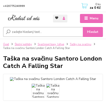
0
ks
+420775240999
za
0 Kč
Menu
Hledat
Úvod
Školní potřeby
Svačinové boxy, láhve
Tašky na svačinu
Taška na svačinu Santoro London Catch A Falling Star
Taška na svačinu Santoro London
Catch A Falling Star