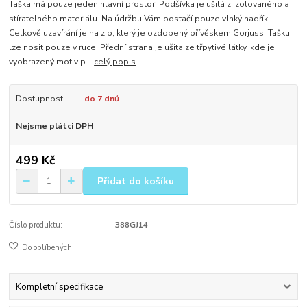
Taška má pouze jeden hlavní prostor. Podšívka je ušitá z izolovaného a
stíratelného materiálu. Na údržbu Vám postačí pouze vlhký hadřík.
Celkově uzavírání je na zip, který je ozdobený přívěskem Gorjuss. Tašku
lze nosit pouze v ruce. Přední strana je ušita ze třpytivé látky, kde je
vyobrazený motiv p...
celý popis
Dostupnost
do 7 dnů
Nejsme plátci DPH
499 Kč
Přidat do košíku
Číslo produktu:
388GJ14
Do oblíbených
Kompletní specifikace