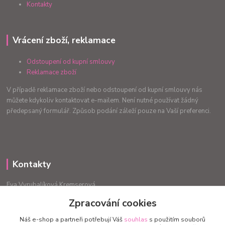
Kontakty
Vrácení zboží, reklamace
Odstoupení od kupní smlouvy
Reklamace zboží
V případě reklamace zboží nebo odstoupení od kupní smlouvy nás
můžete kdykoliv kontaktovat e-mailem. Není nutné používat žádný
předepsaný formulář. Způsob podání záleží pouze na Vaší preferenci.
Kontakty
Eva Vyrubalíková Kremserová
+420775240999
Zpracování cookies
info.radost@email.cz
Náš e-shop a partneři potřebují Váš
souhlas
s použitím souborů