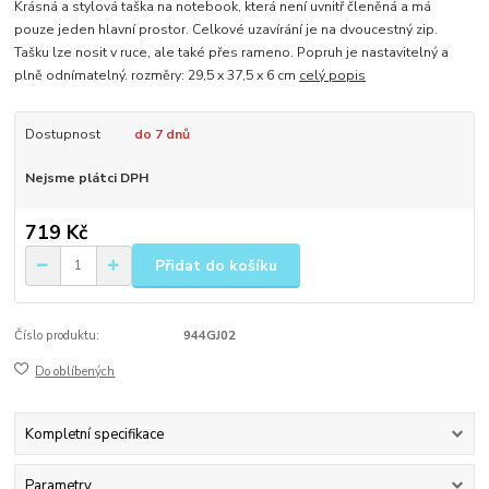
Krásná a stylová taška na notebook, která není uvnitř členěná a má
pouze jeden hlavní prostor. Celkové uzavírání je na dvoucestný zip.
Tašku lze nosit v ruce, ale také přes rameno. Popruh je nastavitelný a
plně odnímatelný. rozměry: 29,5 x 37,5 x 6 cm
celý popis
Dostupnost
do 7 dnů
Nejsme plátci DPH
719 Kč
Přidat do košíku
Číslo produktu:
944GJ02
Do oblíbených
Kompletní specifikace
Parametry