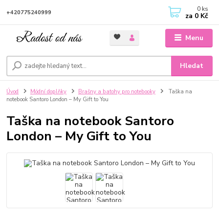
0
ks
+420775240999
za
0 Kč
Menu
Hledat
Úvod
Módní doplňky
Brašny a batohy pro notebooky
Taška na
notebook Santoro London – My Gift to You
Taška na notebook Santoro
London – My Gift to You