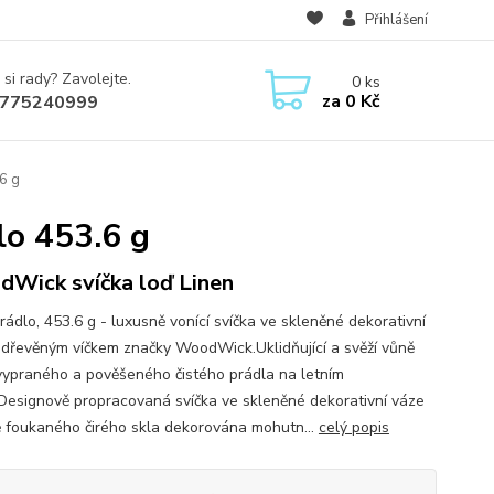
Přihlášení
 si rady? Zavolejte.
0
ks
za
0 Kč
775240999
6 g
lo 453.6 g
Wick svíčka loď Linen
rádlo, 453.6 g - luxusně vonící svíčka ve skleněné dekorativní
 dřevěným víčkem značky WoodWick.Uklidňující a svěží vůně
vypraného a pověšeného čistého prádla na letním
Designově propracovaná svíčka ve skleněné dekorativní váze
ě foukaného čirého skla dekorována mohutn...
celý popis