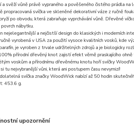
cí a svěží vůně právě vypraného a pověšeného čistého prádla na 
ě propracovaná svíčka ve skleněné dekorativní váze z ručně fo
pryží po obvodu, která zabraňuje vyprchávání vůně. Dřevěné víčko
k povrch nábytku.
en nejelegantnější a nejčistší design do klasických i moderních inte
 ručně vyrobená v USA za použití vysoce kvalitních vosků, kde v
arafín, je vyroben z trvale udržitelných zdrojů a je biologicky rozl
100% přírodní dřevěný knot zajistí efekt věrně praskajícího ohně 
žitým voskům a přírodnímu dřevěnému knotu hoří svíčky WoodWic
si tu nejvybranější vůni, která ani postupem času nevymizí!
dolatelná svíčka značky WoodWick nabízí až 50 hodin skutečnéh
: 453.6 g.
nostní upozornění