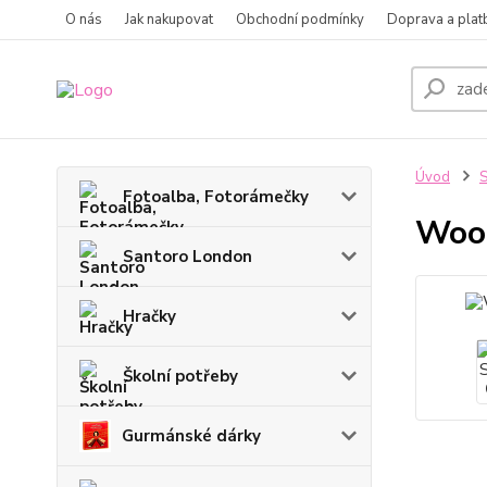
O nás
Jak nakupovat
Obchodní podmínky
Doprava a plat
Úvod
S
Fotoalba, Fotorámečky
Wood
Santoro London
Hračky
Školní potřeby
Gurmánské dárky