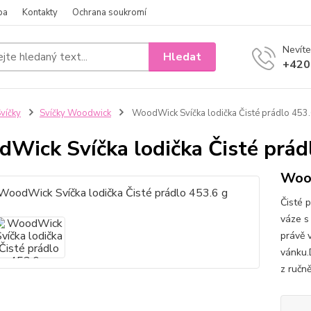
ba
Kontakty
Ochrana soukromí
Nevíte
Hledat
+420
víčky
Svíčky Woodwick
WoodWick Svíčka lodička Čisté prádlo 453.
Wick Svíčka lodička Čisté prád
Wood
Čisté p
váze s
právě 
vánku.
z ručn