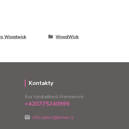
ky Woodwick
WoodWick
Kontakty
Eva Vyrubalíková Kremserová
+420775240999
info.radost@email.cz