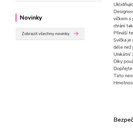
Uklidňují
Designov
Novinky
víčkem s 
chrání ta
Přináší t
Zobrazit všechny novinky
Svíčka je
déle než p
Unikátní 
Díky pou
Dopřejte 
Tato neo
Hmotnost
Bezpeč