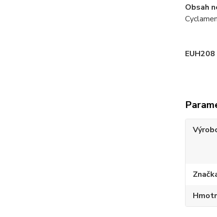
Obsah n
Cyclamen
EUH208
Param
Výrob
Značk
Hmotn