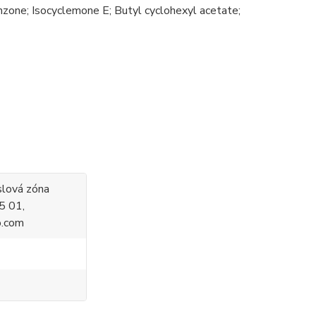
nzone; Isocyclemone E; Butyl cyclohexyl acetate;
slová zóna
5 01,
o.com