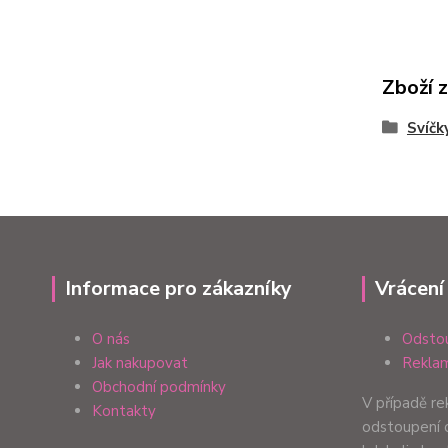
Zboží 
Svíčk
Informace pro zákazníky
Vrácení
O nás
Odstou
Jak nakupovat
Reklam
Obchodní podmínky
V případě r
Kontakty
odstoupení 