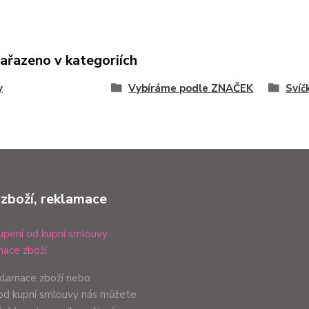
zařazeno v kategoriích
y
Vybíráme podle ZNAČEK
Svíč
 zboží, reklamace
pení od kupní smlouvy
ace zboží
eklamace zboží nebo
od kupní smlouvy nás můžete