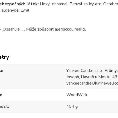
ebezpečných látek:
Hexyl cinnamal; Benzyl salicylate; Octabe
 aldehyde; Lyral
- Obsahuje ... . Může způsobit alergickou reakci.
etry
ce
Yankee Candle s.r.o., Průmy
Joseph, Havraň u Mostu, 43
yankeecandleUK@newellc
a
WoodWick
ost
454 g