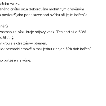
letním vánku.
ukaného čirého skla dekorována mohutným dřevěným
 poslouží jako podstavec pod svíčku při jejím hoření a
riérů.
ýznamnou složku hraje sójový vosk. Ten hoří až o 50%
ožitelný.
v krbu a extra zářivý plamen.
k bezproblémově a mají jednu z nejdelších dob hoření.
o potěšení z vůně.