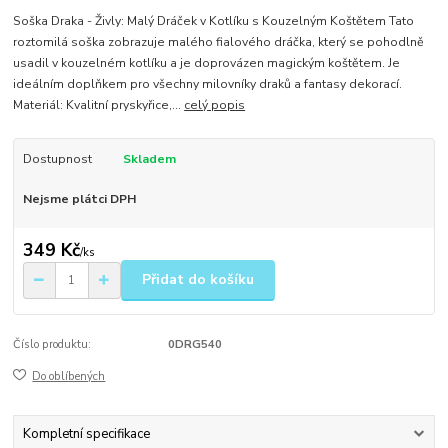
Soška Draka - Živly: Malý Dráček v Kotlíku s Kouzelným Koštětem Tato
roztomilá soška zobrazuje malého fialového dráčka, který se pohodlně
usadil v kouzelném kotlíku a je doprovázen magickým koštětem. Je
ideálním doplňkem pro všechny milovníky draků a fantasy dekorací.
Materiál: Kvalitní pryskyřice,...
celý popis
Dostupnost
Skladem
Nejsme plátci DPH
349 Kč
/
ks
Přidat do košíku
Číslo produktu:
0DRG540
Do oblíbených
Kompletní specifikace