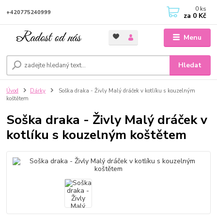
0
ks
+420775240999
za
0 Kč
Menu
Hledat
Úvod
Dárky
Soška draka - Živly Malý dráček v kotlíku s kouzelným
koštětem
Soška draka - Živly Malý dráček v
kotlíku s kouzelným koštětem