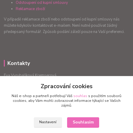
Odstoupení od kupní smlouvy
Reklamace zboží
V případě reklamace zboží nebo odstoupení od kupní smlouvy nás
můžete kdykoliv kontaktovat e-mailem. Není nutné používat žádný
předepsaný formulář. Způsob podání záleží pouze na Vaší preferenci.
Kontakty
Eva Vyrubalíková Kremserová
+420775240999
Zpracování cookies
info.radost@email.cz
Náš e-shop a partneři potřebují Váš
souhlas
s použitím souborů
cookies, aby Vám mohli zobrazovat informace týkající se Vašich
zájmů.
Souhlasím
Nastavení
Upravit sběr cookies.