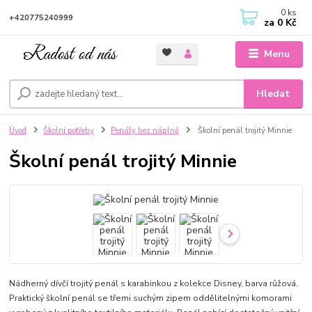
0
ks
+420775240999
za
0 Kč
Menu
Hledat
Úvod
Školní potřeby
Penály bez náplně
Školní penál trojitý Minnie
Školní penál trojitý Minnie
Nádherný dívčí trojitý penál s karabinkou z kolekce Disney, barva růžová.
Praktický školní penál se třemi suchým zipem oddělitelnými komorami