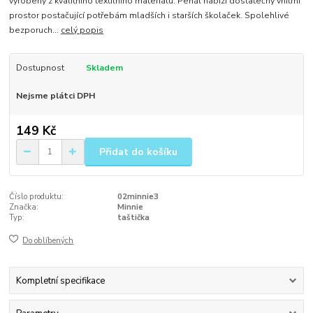
vyrobený z kvalitního textilního materiálu. Penál nabízí dostatečný vnitřní
prostor postačující potřebám mladších i starších školaček. Spolehlivé
bezporuch...
celý popis
Dostupnost
Skladem
Nejsme plátci DPH
149 Kč
Přidat do košíku
Číslo produktu:
02minnie3
Značka:
Minnie
Typ:
taštička
Do oblíbených
Kompletní specifikace