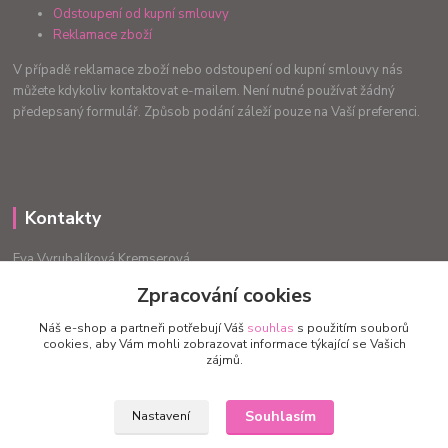
Odstoupení od kupní smlouvy
Reklamace zboží
V případě reklamace zboží nebo odstoupení od kupní smlouvy nás
můžete kdykoliv kontaktovat e-mailem. Není nutné používat žádný
předepsaný formulář. Způsob podání záleží pouze na Vaší preferenci.
Kontakty
Eva Vyrubalíková Kremserová
+420775240999
Zpracování cookies
info.radost@email.cz
Náš e-shop a partneři potřebují Váš
souhlas
s použitím souborů
cookies, aby Vám mohli zobrazovat informace týkající se Vašich
zájmů.
Souhlasím
Nastavení
Upravit sběr cookies.