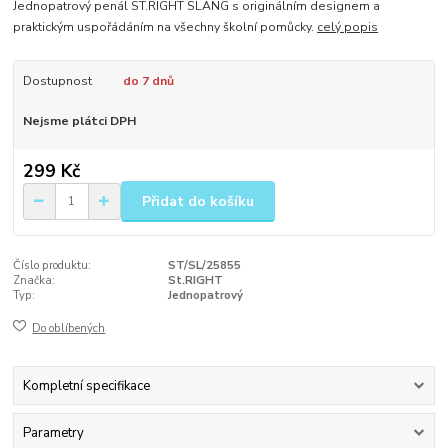
Jednopatrový penál ST.RIGHT SLANG s originálním designem a
praktickým uspořádáním na všechny školní pomůcky.
celý popis
Dostupnost
do 7 dnů
Nejsme plátci DPH
299 Kč
Přidat do košíku
Číslo produktu:
ST/SL/25855
Značka:
St.RIGHT
Typ:
Jednopatrový
Do oblíbených
Kompletní specifikace
Parametry