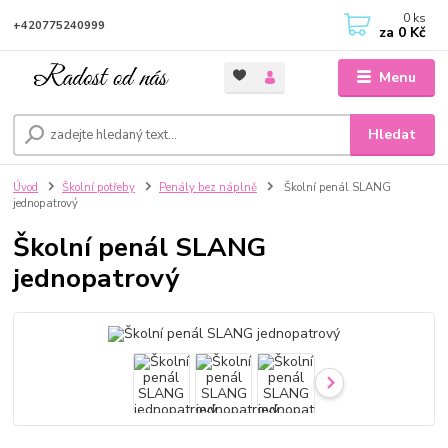
0
ks
+420775240999
za
0 Kč
Menu
Hledat
Úvod
Školní potřeby
Penály bez náplně
Školní penál SLANG
jednopatrový
Školní penál SLANG
jednopatrový