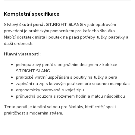
Kompletní specifikace
Stylový
školní penál ST.RIGHT SLANG
v jednopatrovém
provedení je praktickým pomocníkem pro každého školáka.
Nabízí dostatek místa i poutek na psací potřeby, tužky, pastelky a
další drobnosti.
Hlavní vlastnosti:
jednopatrový penál s originálním designem z kolekce
ST.RIGHT SLANG
praktické vnitřní uspořádání s poutky na tužky a pera
zapínání na zip s kovovým poutkem pro snadnou manipulaci
ergonomicky tvarovaná rukojeť zipu
průhledná pouzdra s rozvrhem hodin a malou násobilkou
Tento penál je ideální volbou pro školáky, kteří chtějí spojit
praktičnost s moderním stylem.