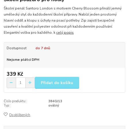
Školní penál Santoro London s motivem Cherry Blossom přináší jemný
umělecký styl do každodenní školní přípravy. Nabízí jeden prostorný
hlavní oddíl a klopu s úchyty na psací potřeby. Zip zajistí bezpečné
uzavření a kvalitní polyester odolnost při každodenním používání.
Elegantní volba pro každého, k
celý popis
Dostupnost
do 7 dnů
Nejsme plátci DPH
339 Kč
Přidat do košíku
Číslo produktu:
384GJ13
Typ:
oválný
Do oblíbených