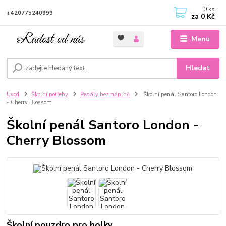
0
ks
+420775240999
za
0 Kč
Menu
Hledat
Úvod
Školní potřeby
Penály bez náplně
Školní penál Santoro London
- Cherry Blossom
Školní penál Santoro London -
Cherry Blossom
Školní pouzdro pro holky