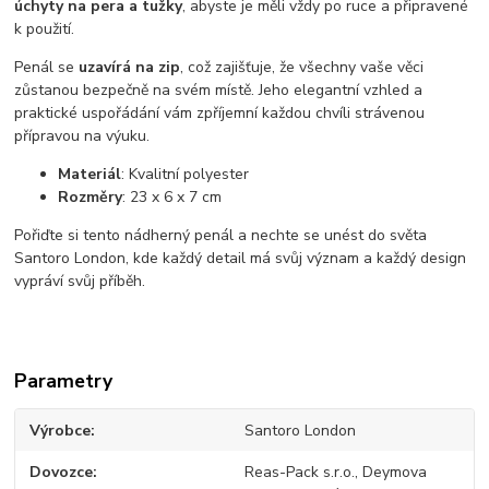
úchyty na pera a tužky
, abyste je měli vždy po ruce a připravené
k použití.
Penál se
uzavírá na zip
, což zajišťuje, že všechny vaše věci
zůstanou bezpečně na svém místě. Jeho elegantní vzhled a
praktické uspořádání vám zpříjemní každou chvíli strávenou
přípravou na výuku.
Materiál
: Kvalitní polyester
Rozměry
: 23 x 6 x 7 cm
Pořiďte si tento nádherný penál a nechte se unést do světa
Santoro London, kde každý detail má svůj význam a každý design
vypráví svůj příběh.
Parametry
Výrobce
Santoro London
Dovozce
Reas-Pack s.r.o., Deymova