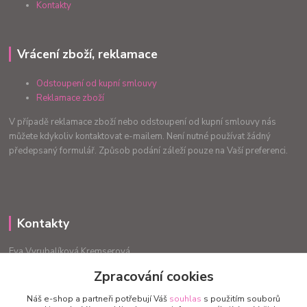
Kontakty
Vrácení zboží, reklamace
Odstoupení od kupní smlouvy
Reklamace zboží
V případě reklamace zboží nebo odstoupení od kupní smlouvy nás
můžete kdykoliv kontaktovat e-mailem. Není nutné používat žádný
předepsaný formulář. Způsob podání záleží pouze na Vaší preferenci.
Kontakty
Eva Vyrubalíková Kremserová
+420775240999
Zpracování cookies
info.radost@email.cz
Náš e-shop a partneři potřebují Váš
souhlas
s použitím souborů