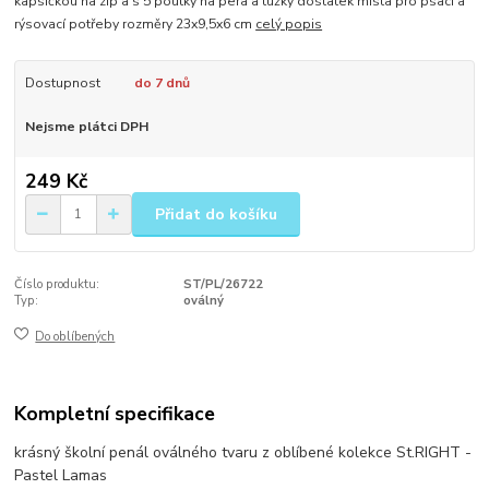
kapsičkou na zip a s 5 poutky na pera a tužky dostatek místa pro psací a
rýsovací potřeby rozměry 23x9,5x6 cm
celý popis
Dostupnost
do 7 dnů
Nejsme plátci DPH
249 Kč
Přidat do košíku
Číslo produktu:
ST/PL/26722
Typ:
oválný
Do oblíbených
Kompletní specifikace
krásný školní penál oválného tvaru z oblíbené kolekce St.RIGHT -
Pastel Lamas