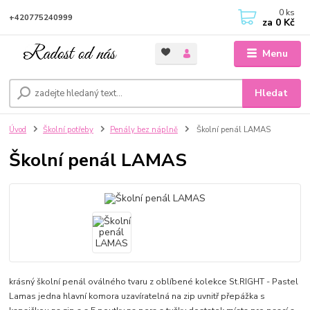
0
ks
+420775240999
za
0 Kč
Menu
Hledat
Úvod
Školní potřeby
Penály bez náplně
Školní penál LAMAS
Školní penál LAMAS
krásný školní penál oválného tvaru z oblíbené kolekce St.RIGHT - Pastel
Lamas jedna hlavní komora uzavíratelná na zip uvnitř přepážka s