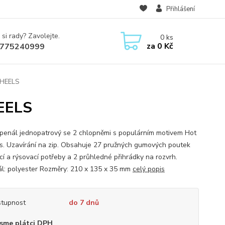
Přihlášení
 si rady? Zavolejte.
0
ks
za
0 Kč
775240999
WHEELS
EELS
 penál jednopatrový se 2 chlopněmi s populárním motivem Hot
. Uzavírání na zip. Obsahuje 27 pružných gumových poutek
cí a rýsovací potřeby a 2 průhledné přihrádky na rozvrh.
ál: polyester Rozměry: 210 x 135 x 35 mm
celý popis
tupnost
do 7 dnů
sme plátci DPH