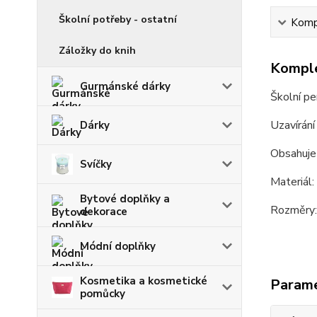
Školní potřeby - ostatní
Kompl
Záložky do knih
Komple
Gurmánské dárky
Školní p
Uzavírání 
Dárky
Obsahuje 
Svíčky
Materiál:
Bytové doplňky a
Rozměry:
dekorace
Módní doplňky
Kosmetika a kosmetické
Param
pomůcky