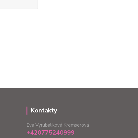
Kontakty
Eva Vyrubalíková Kremserová
+420775240999