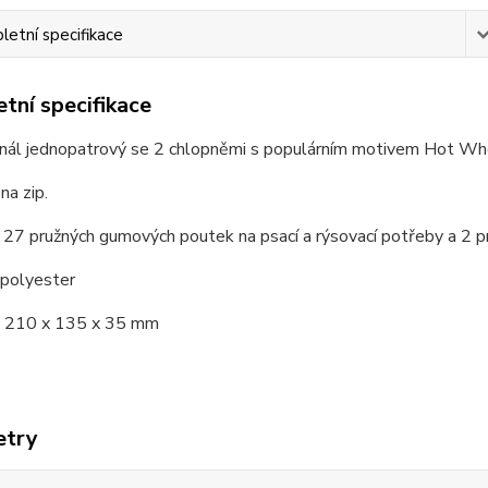
etní specifikace
tní specifikace
enál jednopatrový se 2 chlopněmi s populárním motivem Hot Wh
na zip.
27 pružných gumových poutek na psací a rýsovací potřeby a 2 pr
 polyester
 210 x 135 x 35 mm
etry