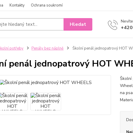
ba
Kontakty
Ochrana soukromí
Nevíte
Hledat
+420
kolní potřeby
Penály bez náplně
Školní penál jednopatrový HOT 
ní penál jednopatrový HOT WH
Školní
Wheels
na psa
Materi
Dos
Nej