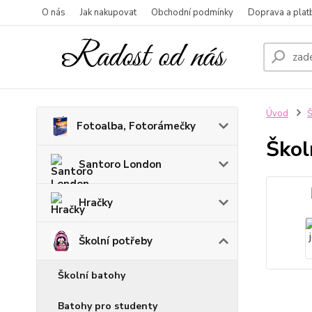
O nás
Jak nakupovat
Obchodní podmínky
Doprava a plat
Úvod
Š
Fotoalba, Fotorámečky
Škol
Santoro London
Hračky
Školní potřeby
Školní batohy
Batohy pro studenty