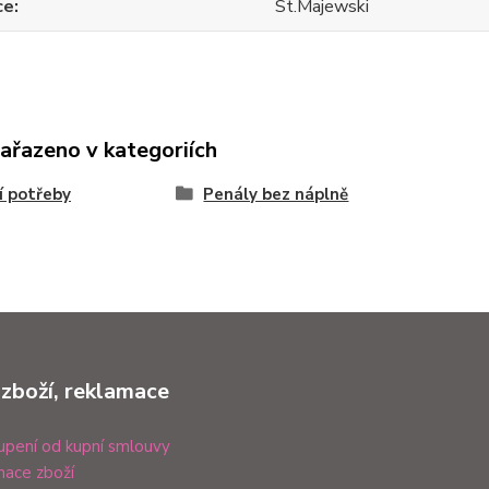
ce
St.Majewski
zařazeno v kategoriích
í potřeby
Penály bez náplně
 zboží, reklamace
pení od kupní smlouvy
ace zboží