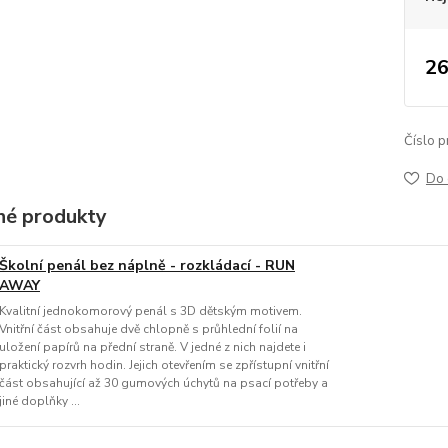
26
Číslo p
Do 
é produkty
Školní penál bez náplně - rozkládací - RUN
AWAY
Kvalitní jednokomorový penál s 3D dětským motivem.
Vnitřní část obsahuje dvě chlopně s průhlední folií na
uložení papírů na přední straně. V jedné z nich najdete i
praktický rozvrh hodin. Jejich otevřením se zpřístupní vnitřní
část obsahující až 30 gumových úchytů na psací potřeby a
jiné doplňky ...