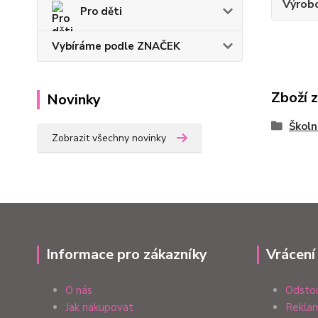
Výrob
Pro děti
Vybíráme podle ZNAČEK
Zboží 
Novinky
Školn
Zobrazit všechny novinky
Informace pro zákazníky
Vrácení
O nás
Odstou
Jak nakupovat
Reklam