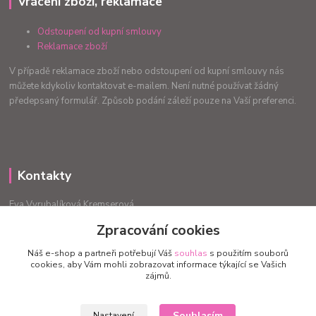
Vrácení zboží, reklamace
Odstoupení od kupní smlouvy
Reklamace zboží
V případě reklamace zboží nebo odstoupení od kupní smlouvy nás
můžete kdykoliv kontaktovat e-mailem. Není nutné používat žádný
předepsaný formulář. Způsob podání záleží pouze na Vaší preferenci.
Kontakty
Eva Vyrubalíková Kremserová
+420775240999
Zpracování cookies
info.radost@email.cz
Náš e-shop a partneři potřebují Váš
souhlas
s použitím souborů
cookies, aby Vám mohli zobrazovat informace týkající se Vašich
zájmů.
Souhlasím
Nastavení