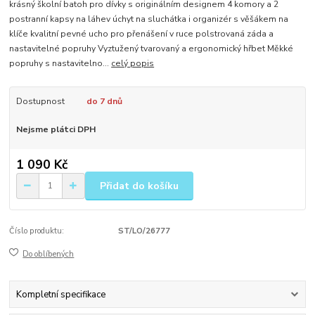
krásný školní batoh pro dívky s originálním designem 4 komory a 2
postranní kapsy na láhev úchyt na sluchátka i organizér s věšákem na
klíče kvalitní pevné ucho pro přenášení v ruce polstrovaná záda a
nastavitelné popruhy Vyztužený tvarovaný a ergonomický hřbet Měkké
popruhy s nastavitelno...
celý popis
Dostupnost
do 7 dnů
Nejsme plátci DPH
1 090 Kč
Přidat do košíku
Číslo produktu:
ST/LO/26777
Do oblíbených
Kompletní specifikace