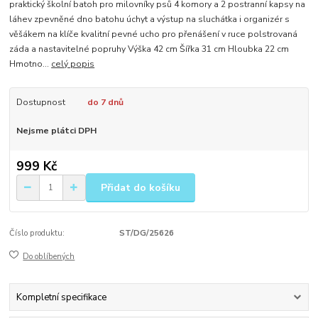
praktický školní batoh pro milovníky psů 4 komory a 2 postranní kapsy na
láhev zpevněné dno batohu úchyt a výstup na sluchátka i organizér s
věšákem na klíče kvalitní pevné ucho pro přenášení v ruce polstrovaná
záda a nastavitelné popruhy Výška 42 cm Šířka 31 cm Hloubka 22 cm
Hmotno...
celý popis
Dostupnost
do 7 dnů
Nejsme plátci DPH
999 Kč
Přidat do košíku
Číslo produktu:
ST/DG/25626
Do oblíbených
Kompletní specifikace