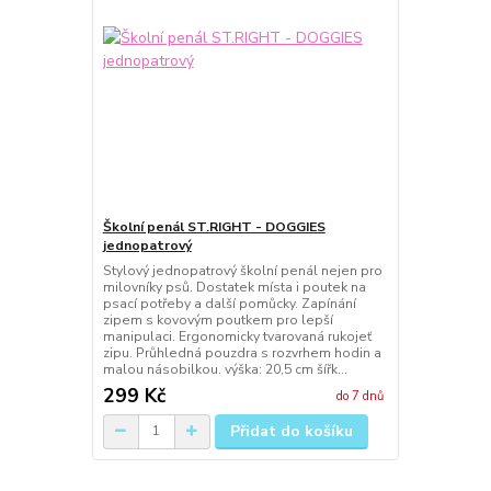
Školní penál ST.RIGHT - DOGGIES
jednopatrový
Stylový jednopatrový školní penál nejen pro
milovníky psů. Dostatek místa i poutek na
psací potřeby a další pomůcky. Zapínání
zipem s kovovým poutkem pro lepší
manipulaci. Ergonomicky tvarovaná rukojeť
zipu. Průhledná pouzdra s rozvrhem hodin a
malou násobilkou. výška: 20,5 cm šířk...
299 Kč
do 7 dnů
Přidat do košíku