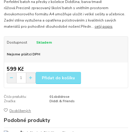
Perfektní batoh na přezky z kolekce Diddlina, barva tmavě
růžová.Precizně zpracovaný školní batoh s vnitřním prostorem
dvoukomorového formátu A4 umožňuje uložit i velké sešity a učebnice.
Zadní stěna vyztužena a opatřena polstrováním z kvalitních savých
materiálů pro pohodlné dlouhodobé nošení.Předn...
celý popis
Dostupnost
Skladem
Nejsme plátci DPH
599 Kč
Přidat do košíku
Číslo produktu:
01sbdidrose
Značka:
Diddl & Friends
Do oblíbených
Podobné produkty