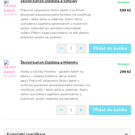
Školní batoh Diddlina a Simsaly
Skladem
Precizně zpracovaný školní batoh s vnitřním
599 Kč
prostorem dvoukomorového formátu A4 umožňuje
uložit i velké sešity a učebnice. Zadní stěna
vyztužena a opatřena polstrováním z kvalitních
savých materiálů pro pohodlné dlouhodobé
nošení.Přední klopa uzavíratelná na dvě přezky,
praktické poutko na zavěšení ...
Přidat do košíku
Školní batoh Diddlina a Milimits
Skladem
Myška a kočička Milimits - parádní batoh na
299 Kč
přezky z kolekce Diddlina, barva modrá
jeans.Precizně zpracovaný školní batoh s
vnitřním prostorem dvoukomorového formátu A4
umožňuje uložit i velké sešity a učebnice. Zadní
stěna vyztužena a opatřena polstrováním z
kvalitních savých materálů pro pohodlné ...
Přidat do košíku
Kompletní specifikace