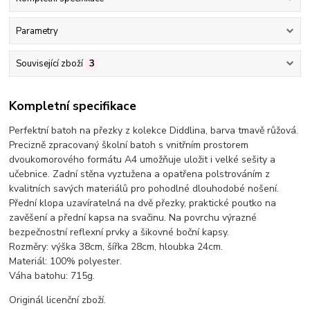
Parametry
Související zboží
3
Kompletní specifikace
Perfektní batoh na přezky z kolekce Diddlina, barva tmavě růžová.
Precizně zpracovaný školní batoh s vnitřním prostorem
dvoukomorového formátu A4 umožňuje uložit i velké sešity a
učebnice. Zadní stěna vyztužena a opatřena polstrováním z
kvalitních savých materiálů pro pohodlné dlouhodobé nošení.
Přední klopa uzavíratelná na dvě přezky, praktické poutko na
zavěšení a přední kapsa na svačinu. Na povrchu výrazné
bezpečnostní reflexní prvky a šikovné boční kapsy.
Rozměry: výška 38cm, šířka 28cm, hloubka 24cm.
Materiál: 100% polyester.
Váha batohu: 715g.
Originál licenční zboží.