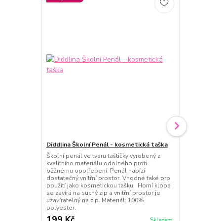
Diddlina Školní Penál - kosmetická taška
Šanon A4 Di
Školní penál ve tvaru taštičky vyrobený z
Nádherný dě
kvalitního materiálu odolného proti
motivem myšk
běžnému opotřebení. Penál nabízí
růžová.
dostatečný vnitřní prostor. Vhodné také pro
použití jako kosmetickou tašku. Horní klopa
se zavírá na suchý zip a vnitřní prostor je
uzavíratelný na zip. Materiál: 100%
polyester.
199 Kč
129 Kč
Skladem