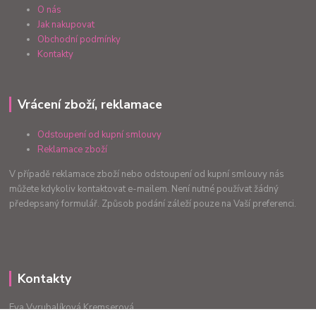
O nás
Jak nakupovat
Obchodní podmínky
Kontakty
Vrácení zboží, reklamace
Odstoupení od kupní smlouvy
Reklamace zboží
V případě reklamace zboží nebo odstoupení od kupní smlouvy nás
můžete kdykoliv kontaktovat e-mailem. Není nutné používat žádný
předepsaný formulář. Způsob podání záleží pouze na Vaší preferenci.
Kontakty
Eva Vyrubalíková Kremserová