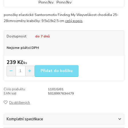
ponožky elastické Santoromotiv Finding My Wayvelikost chodidla 25-
28cmrozměry krabičky: 9.5x19x2.5 cm
celý popis
Dostupnost
do 7 dnů
Nejsme plátci DPH
239 Kč
/
ks
Přidat do košíku
Číslo produktu:
1101GJ01
EAN kód:
5018997634479
Do oblíbených
Kompletní specifikace