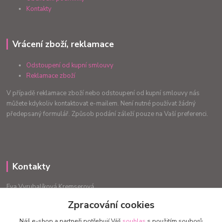
Kontakty
Vrácení zboží, reklamace
Odstoupení od kupní smlouvy
Reklamace zboží
V případě reklamace zboží nebo odstoupení od kupní smlouvy nás
můžete kdykoliv kontaktovat e-mailem. Není nutné používat žádný
předepsaný formulář. Způsob podání záleží pouze na Vaší preferenci.
Kontakty
Eva Vyrubalíková Kremserová
+420775240999
Zpracování cookies
info.radost@email.cz
Náš e-shop a partneři potřebují Váš
souhlas
s použitím souborů