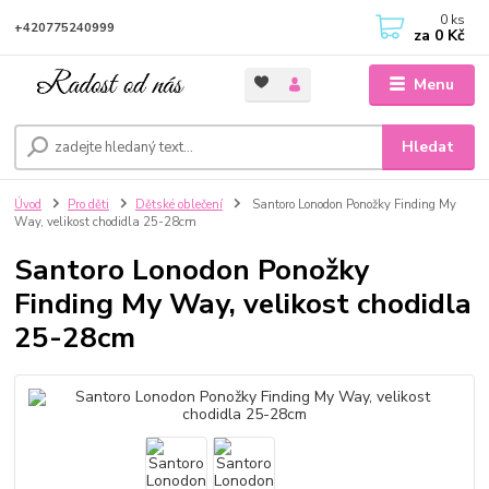
0
ks
+420775240999
za
0 Kč
Menu
Hledat
Úvod
Pro děti
Dětské oblečení
Santoro Lonodon Ponožky Finding My
Way, velikost chodidla 25-28cm
Santoro Lonodon Ponožky
Finding My Way, velikost chodidla
25-28cm