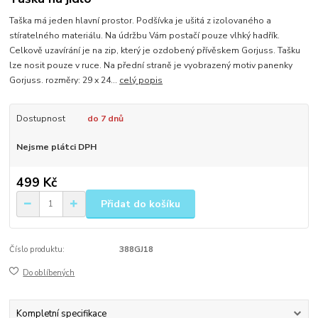
Taška má jeden hlavní prostor. Podšívka je ušitá z izolovaného a
stíratelného materiálu. Na údržbu Vám postačí pouze vlhký hadřík.
Celkově uzavírání je na zip, který je ozdobený přívěskem Gorjuss. Tašku
lze nosit pouze v ruce. Na přední straně je vyobrazený motiv panenky
Gorjuss. rozměry: 29 x 24...
celý popis
Dostupnost
do 7 dnů
Nejsme plátci DPH
499 Kč
Přidat do košíku
Číslo produktu:
388GJ18
Do oblíbených
Kompletní specifikace