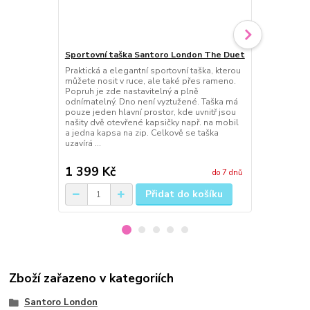
Sportovní taška Santoro London The Duet
Santoro Lon
Duet
Praktická a elegantní sportovní taška, kterou
můžete nosit v ruce, ale také přes rameno.
Krásná malá
Popruh je zde nastavitelný a plně
Uvnitř penež
odnímatelný. Dno není vyztužené. Taška má
členění, do 
pouze jeden hlavní prostor, kde uvnitř jsou
také složené
našity dvě otevřené kapsičky např. na mobil
na zip. Na b
a jedna kapsa na zip. Celkově se taška
např. klíče, 
uzavírá ...
údržbě Vám p
1 399 Kč
289 Kč
do 7 dnů
Přidat do košíku
Zboží zařazeno v kategoriích
Santoro London