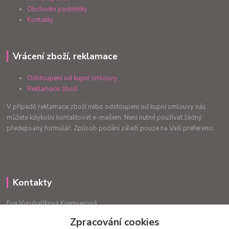
Obchodní podmínky
Kontakty
Vrácení zboží, reklamace
Odstoupení od kupní smlouvy
Reklamace zboží
V případě reklamace zboží nebo odstoupení od kupní smlouvy nás
můžete kdykoliv kontaktovat e-mailem. Není nutné používat žádný
předepsaný formulář. Způsob podání záleží pouze na Vaší preferenci.
Kontakty
Eva Vyrubalíková Kremserová
+420775240999
Zpracování cookies