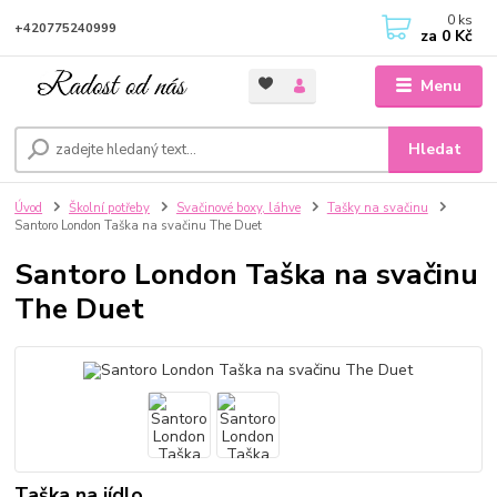
0
ks
+420775240999
za
0 Kč
Menu
Hledat
Úvod
Školní potřeby
Svačinové boxy, láhve
Tašky na svačinu
Santoro London Taška na svačinu The Duet
Santoro London Taška na svačinu
The Duet
Taška na jídlo