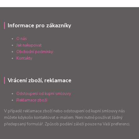
Informace pro zákazníky
O nás
Jak nakupovat
Obchodní podmínky
Kontakty
Vrácení zboží, reklamace
Odstoupení od kupní smlouvy
Reklamace zboží
V případě reklamace zboží nebo odstoupení od kupní smlouvy nás
můžete kdykoliv kontaktovat e-mailem. Není nutné používat žádný
předepsaný formulář. Způsob podání záleží pouze na Vaší preferenci.