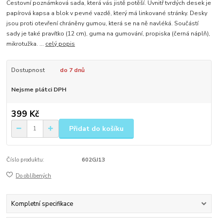
Cestovní poznámková sada, která vás jistě potěší. Uvnitř tvrdých desek je
papírová kapsa a blok v pevné vazdě, který má linkované stránky. Desky
jsou proti otevření chráněny gumou, která se na ně navléká. Součástí
sady je také pravítko (12 cm), guma na gumování, propiska (černá náplň),
mikrotužka. ...
celý popis
Dostupnost
do 7 dnů
Nejsme plátci DPH
399 Kč
Přidat do košíku
Číslo produktu:
602GJ13
Do oblíbených
Kompletní specifikace