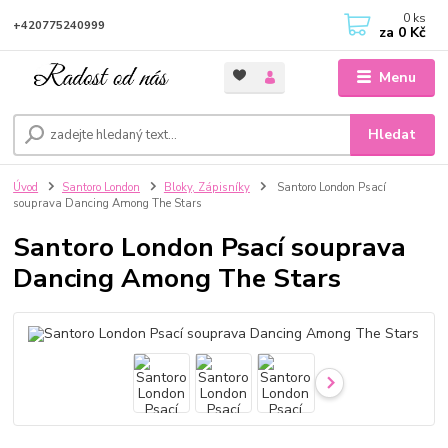
0
ks
+420775240999
za
0 Kč
Menu
Hledat
Úvod
Santoro London
Bloky, Zápisníky
Santoro London Psací
souprava Dancing Among The Stars
Santoro London Psací souprava
Dancing Among The Stars