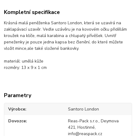
Kompletní specifikace
Krásná malá peněženka Santoro London, která se uzavírá na
zaklapávací uzavěr. Vedle uzávěru je na kovovém očku přidělám
kroužek na klíče, malá karabina a chlupatý přívěšek. Uvnitř
peneženky je pouze jedna kapsa bez členění, do které můžete
vložit mince,ale také složené bankovky.
materiál: umělá kůže
rozměry: 13 x 9 x 1 cm
Parametry
Výrobce
Santoro London
Dovozce
Reas-Pack s.r.o., Deymova
421, Hostinné,
info@reaspack.cz