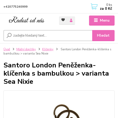
0
ks
+420775240999
za
0 Kč
Menu
Hledat
Úvod
Módní doplňky
Klíčenky
Santoro London Peněženka-klíčenka s
bambulkou > varianta Sea Nixie
Santoro London Peněženka-
klíčenka s bambulkou > varianta
Sea Nixie