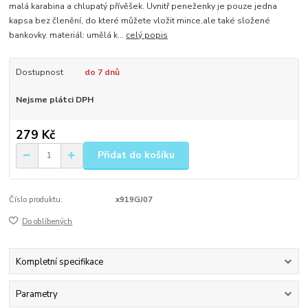
malá karabina a chlupatý přívěšek. Uvnitř peneženky je pouze jedna
kapsa bez členění, do které můžete vložit mince,ale také složené
bankovky. materiál: umělá k...
celý popis
Dostupnost
do 7 dnů
Nejsme plátci DPH
279 Kč
Přidat do košíku
Číslo produktu:
x919GJ07
Do oblíbených
Kompletní specifikace
Parametry